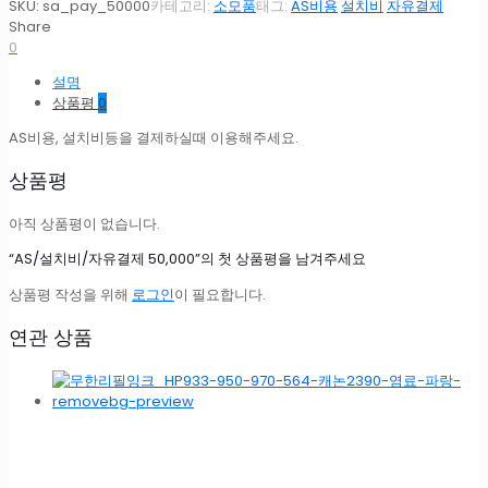
비/
SKU:
sa_pay_50000
카테고리:
소모품
태그:
AS비용
설치비
자유결제
자
Share
유
0
결
설명
제
상품평
0
50,000
수
AS비용, 설치비등을 결제하실때 이용해주세요.
량
상품평
아직 상품평이 없습니다.
“AS/설치비/자유결제 50,000”의 첫 상품평을 남겨주세요
상품평 작성을 위해
로그인
이 필요합니다.
연관 상품