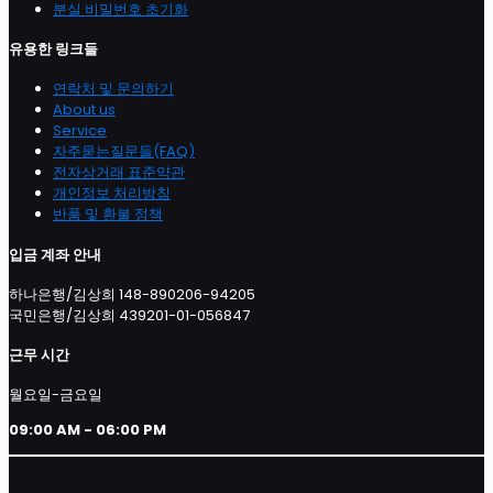
분실 비밀번호 초기화
유용한 링크들
연락처 및 문의하기
About us
Service
자주묻는질문들(FAQ)
전자상거래 표준약관
개인정보 처리방침
반품 및 환불 정책
입금 계좌 안내
하나은행/김상희 148-890206-94205
국민은행/김상희 439201-01-056847
근무 시간
월요일-금요일
09:00 AM - 06:00 PM