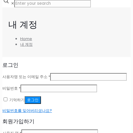
✕
내 계정
Home
내 계정
로그인
필
사용자명 또는 이메일 주소
*
수
항
필
비밀번호
*
목
수
항
기억하기
로그인
목
비밀번호를 잊어버리셨나요?
회원가입하기
필