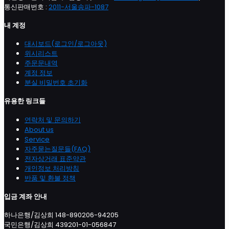
통신판매번호 :
2011-서울송파-1087
내 계정
대시보드(로그인/로그아웃)
위시리스트
주문문내역
계정 정보
분실 비밀번호 초기화
유용한 링크들
연락처 및 문의하기
About us
Service
자주묻는질문들(FAQ)
전자상거래 표준약관
개인정보 처리방침
반품 및 환불 정책
입금 계좌 안내
하나은행/김상희 148-890206-94205
국민은행/김상희 439201-01-056847