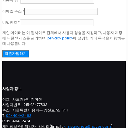
사용자 명
*
수
항
필
이메일 주소
*
목
수
항
필
비밀번호
*
목
수
항
개인 데이터는 이 웹사이트 전체에서 사용자 경험을 지원하고, 사용자 계정
목
에 대한 액세스를 관리하며,
privacy policy
에 설명한 기타 목적을 이행하는
데 사용됩니다.
회원가입하기
사업자 정보
상호 : 사트커뮤니케이션
사업자번호 : 215-13-77533
주소 : 서울특별시 송파구 양산로7길 17-1
T:
02-404-2463
F: 02-404-2461
개인정보관리책임자 : 김상희(Email :
kimsangheu@naver.com
)