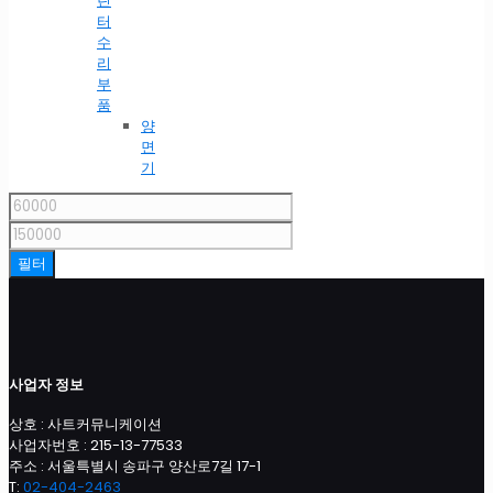
린
터
수
리
부
품
양
면
기
최
소
최
가
대
필터
격
가
격
사업자 정보
상호 : 사트커뮤니케이션
사업자번호 : 215-13-77533
주소 : 서울특별시 송파구 양산로7길 17-1
T:
02-404-2463