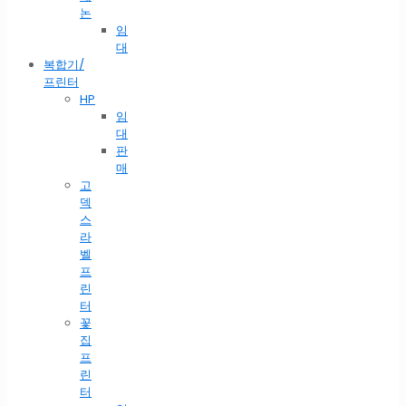
논
임
대
복합기/
프린터
HP
임
대
판
매
고
덱
스
라
벨
프
린
터
꽃
집
프
린
터