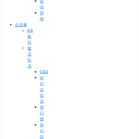
임
대
판
매
소모품
A4
용
지
벌
크
잉
크
C&S
바
이
오
잉
크
앤
디
앰
전
사
잉