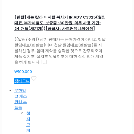
[렌탈]캐논 칼라 디지털 복사기 IR ADV C3325(월임
대료, 부가세별도, 보증금 : 30만원, 의무 사용 기간 :
24 개월(새기계))[공급사 : 사트커뮤니케이션]
((알림/주의)) 상기 판매가는 판매가격이 아니고 첫달
월임대료(렌탈료)이며 첫달 월임대료(렌탈료)를 지
불하신 경우, 임대 계약을 승락한 것으로 간주되오며
제품 설치후, 설치후 익월이후에 대한 정식 임대 계약
을 하게 됩니다.
[…]
₩
100,000
장바구니
무한잉
크 개조
관련 부
품들
칩
지
그
폐