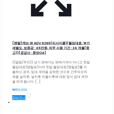
[렌탈]캐논 IR ADV 6265(리사이클)(월임대료, 부가
세별도, 보증금 : 45만원, 의무 사용 기간 : 24 개월(중
고))[공급사 : 중앙OA]
((알림/주의)) 상기 판매가는 판매가격이 아니고 첫달
월임대료(렌탈료)이며 첫달 월임대료(렌탈료)를 지
불하신 경우, 임대 계약을 승락한 것으로 간주되오며
제품 설치후, 설치후 익월이후에 대한 정식 임대 계약
을 하게 됩니다.
[…]
₩
150,000
장바구니