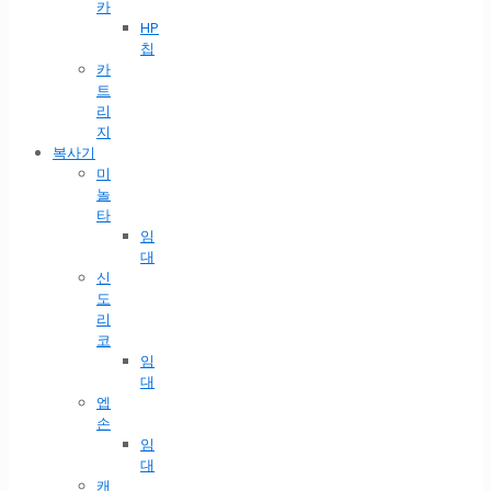
카
HP
칩
카
트
리
지
복사기
미
놀
타
임
대
신
도
리
코
임
대
엡
손
임
대
캐