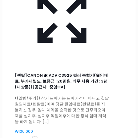
[렌탈]CANON iR ADV C3525 컬러 복합기(월임대
료, 부가세별도, 보증금 : 20만원, 의무 사용 기간 : 3년
(새상품))[공급사 : 중앙OA]
((알림/주의)) 상기 판매가는 판매가격이 아니고 첫달
월임대료(렌탈료)이며 첫달 월임대료(렌탈료)를 지
불하신 경우, 임대 계약을 승락한 것으로 간주되오며
제품 설치후, 설치후 익월이후에 대한 정식 임대 계약
을 하게 됩니다.
[…]
₩
100,000