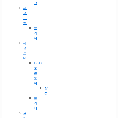
크
재
생
드
럼
브
라
더
재
생
토
너
G&G
호
환
토
너
삼
성
브
라
더
프