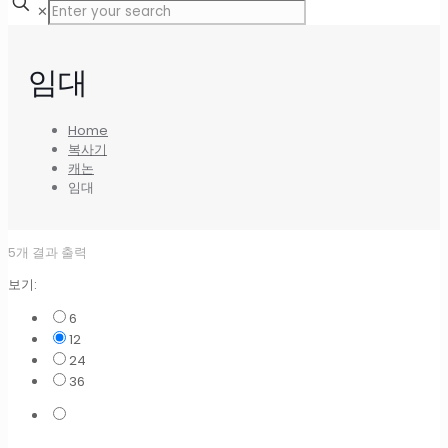
✕
임대
Home
복사기
캐논
임대
5개 결과 출력
보기:
6
12
24
36