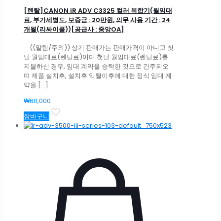
[렌탈]CANON iR ADV C3325 컬러 복합기(월임대
료, 부가세별도, 보증금 : 20만원, 의무 사용 기간 : 24
개월(리싸이클))[공급사 : 중앙OA]
((알림/주의)) 상기 판매가는 판매가격이 아니고 첫
달 월임대료(렌탈료)이며 첫달 월임대료(렌탈료)를
지불하신 경우, 임대 계약을 승락한 것으로 간주되오
며 제품 설치후, 설치후 익월이후에 대한 정식 임대 계
약을
[…]
₩
60,000
장바구니