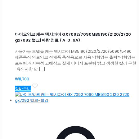
바이오잉크 캐논 맥시파이 GX7092/7090MB5190/2120/2720
gx7092 벌크(파랑 염료 / A-3-6A)
사용가능 모델들 캐논 맥시파이 MB5190/2120/2720/5090/5490
제품특징 염료잉크 전제품 충전용으로 사용 막힘없는 출력*막힘없는
프린팅과 지속성 고해상도 실제 이미지 프린팅 밝고 생생한 칼라 구현
유의사항 만
[…]
₩
11,700
장바구니