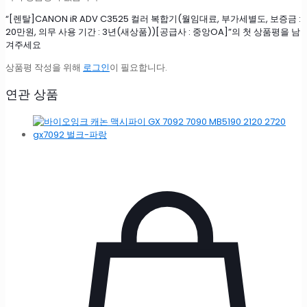
급
“[렌탈]CANON iR ADV C3525 컬러 복합기(월임대료, 부가세별도, 보증금 :
사
20만원, 의무 사용 기간 : 3년(새상품))[공급사 : 중앙OA]”의 첫 상품평을 남
:
겨주세요
중
앙
상품평 작성을 위해
로그인
이 필요합니다.
OA]
수
연관 상품
량