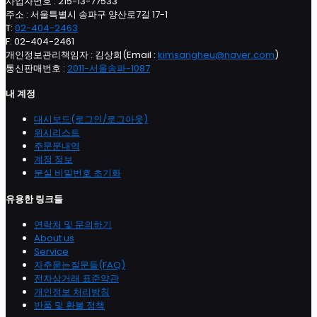
사업자번호 : 215-13-77533
주소 : 서울특별시 송파구 양산로7길 17-1
T:
02-404-2463
F: 02-404-2461
개인정보관리책임자 : 김상희(Email :
kimsangheu@naver.com
)
통신판매번호 :
2011-서울송파-1087
내 계정
대시보드(로그인/로그아웃)
위시리스트
주문문내역
계정 정보
분실 비밀번호 초기화
유용한 링크들
연락처 및 문의하기
About us
Service
자주묻는질문들(FAQ)
전자상거래 표준약관
개인정보 처리방침
반품 및 환불 정책