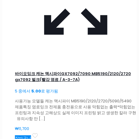
바이오잉크 캐논 맥시파이GX7092/7090 MB5190/2120/2720
gx7092 벌크(빨강 염료 / A-3-7A)
5 중에서
5.00
로 평가됨
사용가능 모델들 캐논 맥시파이 MB5190/2120/2720/5090/5490
제품특징 염료잉크 전제품 충전용으로 사용 막힘없는 출력*막힘없는
프린팅과 지속성 고해상도 실제 이미지 프린팅 밝고 생생한 칼라 구현
유의사항 만
[…]
₩
11,700
장바구니