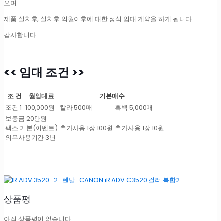
가
오며
세
제품 설치후, 설치후 익월이후에 대한 정식 임대 계약을 하게 됩니다.
별
도,
감사합니다 .
보
증
금
:
<< 임대 조건 >>
20
만
조 건
월임대료
기본매수
원,
의
조건 1
100,000원
칼라 500매
흑백 5,000매
무
보증금 20만원
사
팩스 기본(이벤트)
추가사용 1장 100원
추가사용 1장 10원
용
의무사용기간 3년
기
간
:
3
년
(새
상품평
상
품))
[공
아직 상품평이 없습니다.