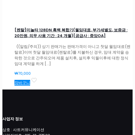
[렌탈]미놀타 128DN 흑백 복합기(월임대료, 부가세별도, 보증금 :
20만원, 의무 사용 기간 : 24 개월)[공급사 : 중앙OA]
((알림/주의)) 상기 판매가는 판매가격이 아니고 첫달 월임대료(렌
탈료)이며 첫달 월임대료(렌탈료)를 지불하신 경우, 임대 계약을 승
락한 것으로 간주되오며 제품 설치후, 설치후 익월이후에 대한 정식
임대 계약을 하게
[…]
₩
70,000
장바구니
사업자 정보
상호 : 사트커뮤니케이션