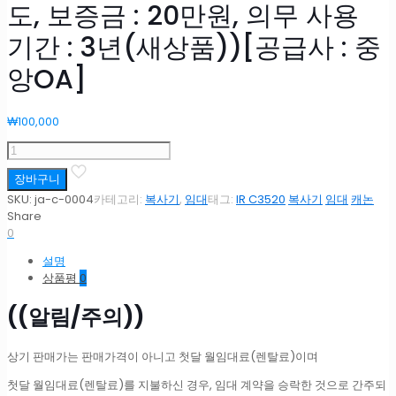
도, 보증금 : 20만원, 의무 사용
기간 : 3년(새상품))[공급사 : 중
앙OA]
₩
100,000
[렌
탈]CANON
장바구니
iR
ADV
SKU:
ja-c-0004
카테고리:
복사기
,
임대
태그:
IR C3520
복사기
임대
캐논
C3525
Share
컬
0
러
설명
복
상품평
0
합
기
((알림/주의))
(월
임
대
상기 판매가는 판매가격이 아니고 첫달 월임대료(렌탈료)이며
료,
부
첫달 월임대료(렌탈료)를 지불하신 경우, 임대 계약을 승락한 것으로 간주되