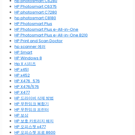
hp photosmart C6280
HP Photosmart C6375
HP photosmart C7280
hp photosmart C8180
HP Photosmart Plus
HP Photosmart Plus e-All-in-One
HP Photosmart Plus e-All-in-One B210
HP Print and Scan Doctor
hp scanner 에러
HP Smart
HP Windows 8
Hp X 시리즈
HP x451
HP x452
HP X476_576
HP X476/576
HP X477
HP 드라이버 삭제 방법
HP 무한잉크 복합기
HP 무한잉크 프린터
HP 보상
HP 보호 카트리지 해지
HP 오피스젯 x477
HP 오피스젯 프로 8600