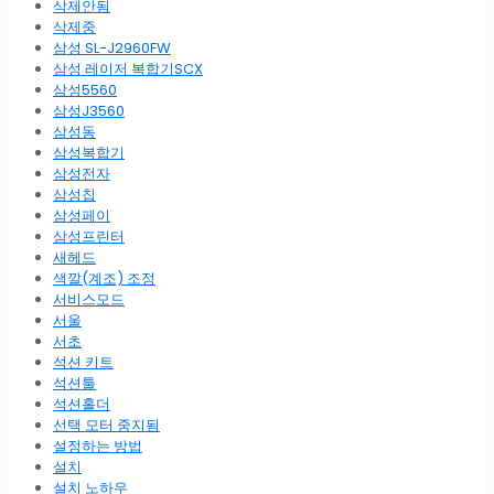
삭제안됨
삭제중
삼성 SL-J2960FW
삼성 레이저 복합기SCX
삼성5560
삼성J3560
삼성동
삼성복합기
삼성전자
삼성칩
삼성페이
삼성프린터
새헤드
색깔(계조) 조정
서비스모드
서울
서초
석션 키트
석션툴
석션홀더
선택 모터 중지됨
설정하는 방법
설치
설치 노하우