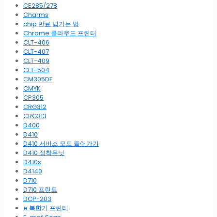
CE285/278
Charms
chip 만료 넘기는 법
Chrome 클라우드 프린터
CLT-406
CLT-407
CLT-409
CLT-504
CM305DF
CMYK
CP305
CRG312
CRG313
D400
D410
D410 서비스 모드 들어가기
D410 정착유닛
D410s
D4140
D710
D710 프린트
DCP-203
e 복합기 프린터