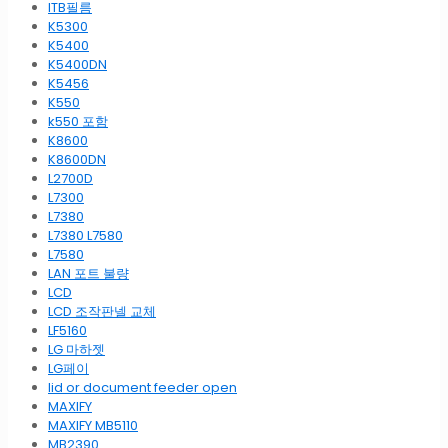
ITB필름
K5300
K5400
K5400DN
K5456
K550
k550 포함
K8600
K8600DN
L2700D
L7300
L7380
L7380 L7580
L7580
LAN 포트 불량
LCD
LCD 조작판넬 교체
LF5160
LG 마하젯
LG페이
lid or document feeder open
MAXIFY
MAXIFY MB5110
MB2390