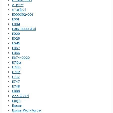
E-mail Scan
e-print
e-복합기
E000302-001
E001
E004
E015-0000 에러
E020
E025
E045
E067
E355
E674-0020
E710a
E710n
E710s
E732
E747
E748
E990
eco 공급기
Edge
Epson
Epson WorkForce