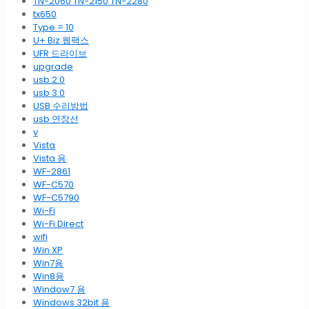
TN-2060 TN-2150 TN-2280
tx650
Type = 10
U+ Biz 웹팩스
UFR 드라이브
upgrade
usb 2.0
usb 3.0
USB 수리방법
usb 연장선
v
Vista
Vista 용
WF-2861
WF-C570
WF-C5790
Wi-Fi
Wi-Fi Direct
wifi
Win XP
Win7용
Win8용
Window7 용
Windows 32bit 용