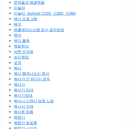
문제들과 해결책들
미놀타
미놀타_bizhub C220_C280_C360
배너 프로그램
배지
배출예약시스템 접수 절차방법
백지
백지 출력
백화현상
버튼 조작법
보드형칩
보정
복사
복사 짤려나오는 증상
복사가 안 된다는 경우
복사기
복사기 임대
복사기임대
복사나 스캔시 엄청 느림
복사시 인쇄
복사중 멈춤
복합기
복합기 동일함
복합기 시리즈