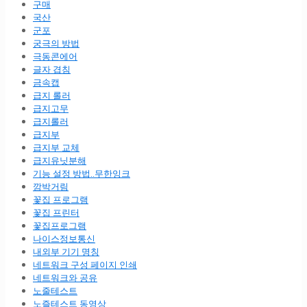
구매
국산
군포
궁극의 방법
극동콘에어
글자 겹침
금속캡
급지 롤러
급지고무
급지롤러
급지부
급지부 교체
급지유닛분해
기능 설정 방법..무한잉크
깜박거림
꽃집 프로그램
꽃집 프린터
꽃집프로그램
나이스정보통신
내외부 기기 명칭
네트워크 구성 페이지 인쇄
네트워크와 공유
노줄테스트
노즐테스트 동영상