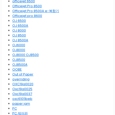
officejet 6500
Officejet Pro 8500
Officejet Pro 8500A e-복합기
Officejet pro 8600
OJ 6500
OJ 6500A
OJ 8000
OJ 8500
OJ 8500A
OJ6000
OJ8000
OJ8000 OJ8500
OJ8500
OJ8500A
OOBE
Out of Paper
overriding
OXC19a0020
Oxc19a0025
Oxc19a0037
oxc61011beb
paper jam
PC
PC 제어판