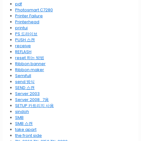
pdf
Photosmart C7280
Printer Failure
Printerhead
printui
PS 드라이브
PUSH 스캔
receive
REFLASH
reset 하는 방법
Ribbon banner
Ribbon maker
Semifull
send 방식
SEND 스캔
Server 2003
Server 2008_7용
SETUP 카트리지 사용
sindoh
SMB
SMB 스캔
take apart
the front side