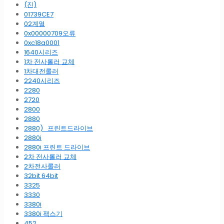
(진)
01739CE7
02계열
0x00000709오류
0xc18a0001
1640시리즈
1차 전사롤러 교체
1차대전롤러
2240시리즈
2280
2720
2800
2880
2880)_프린트드라이브
2880i
2880i 프린트 드라이브
2차 전사롤러 교체
2차전사롤러
32bit 64bit
3325
3330
3380i
3380i 팩스기
452