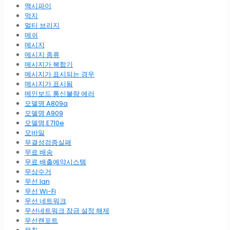
맥시파이
먹지
멀티 브리지
메쉬
메시지
메시지 종류
메시지가 복합기
메시지가 표시되는 경우
메시지가 표시됨
메인보드 통신불량 에러
모델명 A809a
모델명 A909
모델명 E710e
모바일
무결성검증실패
무료 배송
무료 배출예약시스템
무상수거
무선 lan
무선 Wi-Fi
무선 네트워크
무선네트워크 잠금 설정 해제
무선랜포트