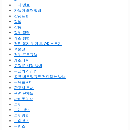
ㄱ자 엘보
가능한 해결방법
감광드럼
강남
강동
강제 정렬
개조 방법
걸린 용지 제거 후 OK 누르기
겨울철
결제 프로그램
계조패턴
고정 IP 설정 방법
공급기 선정리
공유 네트워크로 전환하는 방법
공유프린터
관공서 문서
관련 문제들
관련동영상
교체
교체 방법
교체방법
교환방법
구리스