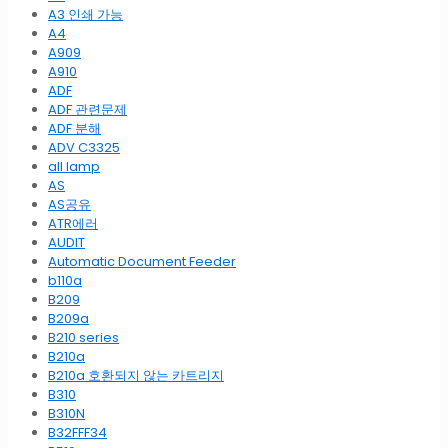
A3 인쇄 가능
A4
A909
A910
ADF
ADF 관련문제
ADF 분해
ADV C3325
all lamp
AS
AS공유
ATR에러
AUDIT
Automatic Document Feeder
b110a
B209
B209a
B210 series
B210a
B210a 호환되지 않는 카트리지
B310
B310N
B32FFF34