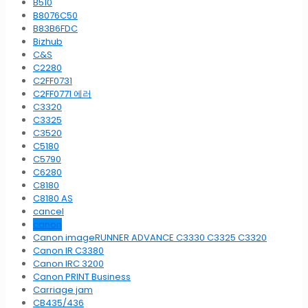
B510
B8076C50
B83B6FDC
Bizhub
C&S
C2280
C2FF0731
C2FF0771 에러
C3320
C3325
C3520
C5180
C5790
C6280
C8180
C8180 AS
cancel
canon
Canon imageRUNNER ADVANCE C3330 C3325 C3320
Canon IR C3380
Canon IRC 3200
Canon PRINT Business
Carriage jam
CB435/436