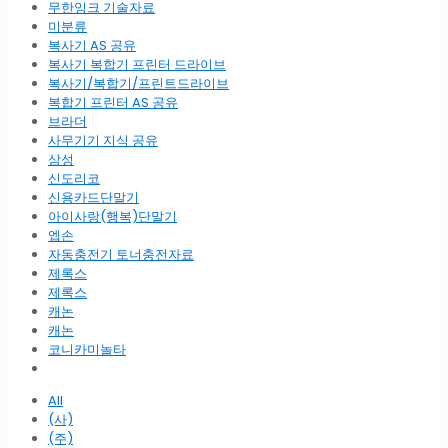
무한잉크 기술자료
미분류
복사기 AS 공유
복사기 복합기 프린터 드라이브
복사기/복합기/프린트드라이브
복합기 프린터 AS 공유
브라더
사무기기 지식 공유
삼성
신도리코
신용카드단말기
아이사랑(행복)단말기
엡손
자동충전기 토너충전자료
제록스
제록스
캐논
캐논
코니카미놀타
All
(사)
(주)