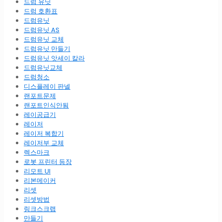
드럼 유닛
드럼 호환표
드럼유닛
드럼유닛 AS
드럼유닛 교체
드럼유닛 만들기
드럼유닛 앗세이 칼라
드럼유닛교체
드럼청소
디스플레이 판넬
랜포트문제
랜포트인식안됨
레이공급기
레이저
레이저 복합기
레이저부 교체
렉스마크
로봇 프린터 등장
리모트 UI
리본메이커
리셋
리셋방법
링크스크랩
만들기