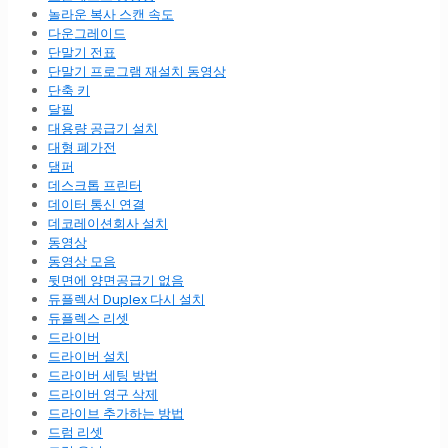
놀라운 복사 스캔 속도
다운그레이드
단말기 전표
단말기 프로그램 재설치 동영상
단축 키
달필
대용량 공급기 설치
대형 폐가전
댐퍼
데스크톱 프린터
데이터 통신 연결
데코레이션회사 설치
동영상
동영상 모음
뒷면에 양면공급기 없음
듀플렉서 Duplex 다시 설치
듀플렉스 리셋
드라이버
드라이버 설치
드라이버 세팅 방법
드라이버 영구 삭제
드라이브 추가하는 방법
드럼 리셋