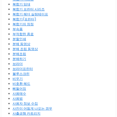
복합기 임대
복합기 프린터 시리즈
복합기 헤더 실링테이프
복합기(프린터)
복합기의 장점
부속품
부적합한 종료
분할인쇄
분해 동영상
분해 조립 동영상
분해조립
분해하기
브라더
브라더프린터
블루스크린
비우기
비호환 헤드
삐둘어짐
사용매수
사용법
사용자 정보 수집
사진이 어둡게 나오는 경우
사출금형 카트리지