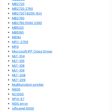
MB2720
MB2720 2760
MB2720) B205 에러
MB2760
MB2760 5090 2390
MB5120
MB5190
MENU
MFC-2700
MFG
Microsoft IPP Class Driver
MLT-104
MLT-105
MLT-108
MLT-109
MLT-208
MLT-209
Multifunction printer
N600
NC1000
NPG-67
NSIS error
officejet 6000