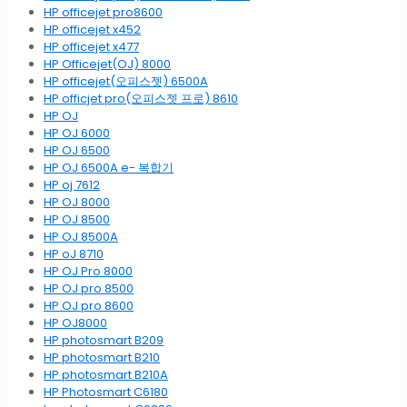
HP officejet pro8600
HP officejet x452
HP officejet x477
HP Officejet(OJ) 8000
HP officejet(오피스젯) 6500A
HP officjet pro(오피스젯 프로) 8610
HP OJ
HP OJ 6000
HP OJ 6500
HP OJ 6500A e- 복합기
HP oj 7612
HP OJ 8000
HP OJ 8500
HP OJ 8500A
HP oJ 8710
HP OJ Pro 8000
HP OJ pro 8500
HP OJ pro 8600
HP OJ8000
HP photosmart B209
HP photosmart B210
HP photosmart B210A
HP Photosmart C6180