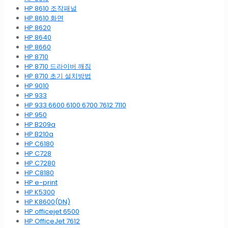
HP 8610 조작패널
HP 8610 화면
HP 8620
HP 8640
HP 8660
HP 8710
HP 8710 드라이버 깨짐
HP 8710 초기 설치방법
HP 9010
HP 933
HP 933 6600 6100 6700 7612 7110
HP 950
HP B209a
HP B210a
HP C6180
HP C728
HP C7280
HP C8180
HP e-print
HP K5300
HP K8600(DN)
HP officejet 6500
HP OfficeJet 7612