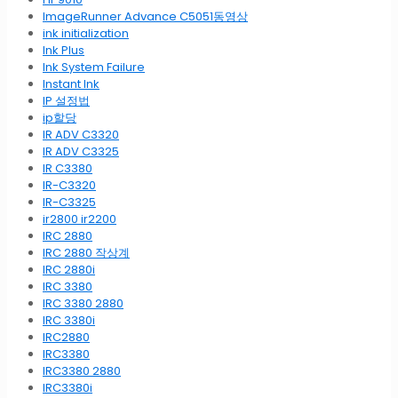
ImageRunner Advance C5051동영상
ink initialization
Ink Plus
Ink System Failure
Instant Ink
IP 설정법
ip할당
IR ADV C3320
IR ADV C3325
IR C3380
IR-C3320
IR-C3325
ir2800 ir2200
IRC 2880
IRC 2880 작상계
IRC 2880i
IRC 3380
IRC 3380 2880
IRC 3380i
IRC2880
IRC3380
IRC3380 2880
IRC3380i