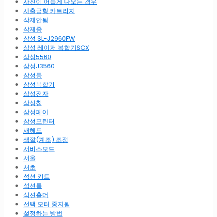
사진이 어둡게 나오는 경우
사출금형 카트리지
삭제안됨
삭제중
삼성 SL-J2960FW
삼성 레이저 복합기SCX
삼성5560
삼성J3560
삼성동
삼성복합기
삼성전자
삼성칩
삼성페이
삼성프린터
새헤드
색깔(계조) 조정
서비스모드
서울
서초
석션 키트
석션툴
석션홀더
선택 모터 중지됨
설정하는 방법