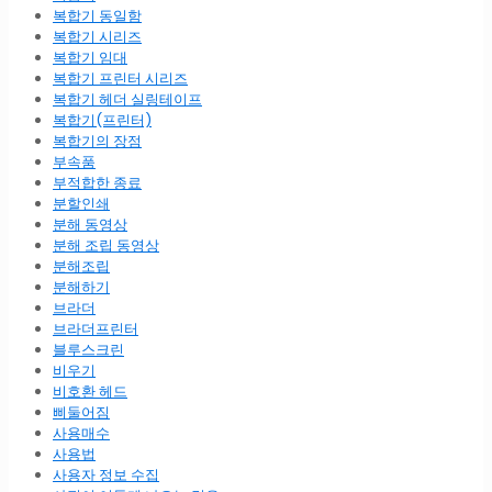
복합기 동일함
복합기 시리즈
복합기 임대
복합기 프린터 시리즈
복합기 헤더 실링테이프
복합기(프린터)
복합기의 장점
부속품
부적합한 종료
분할인쇄
분해 동영상
분해 조립 동영상
분해조립
분해하기
브라더
브라더프린터
블루스크린
비우기
비호환 헤드
삐둘어짐
사용매수
사용법
사용자 정보 수집