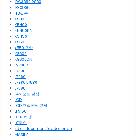
IRC3380 2880
IRC3380i
ITB필름
K5300
K5400
K5400DN
K5456
K550
k550 포함
K8600
K8600DN
L2700D
L7300
L7380
L7380 L7580
L7580
LAN 포트 불량
LCD
LCD 조작판넬 교체
LF5160
LG 마하젯
LG페이
lid or document feeder open
MAXIFY