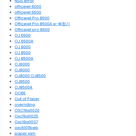
NSIS error
officejet 6000
officejet 6500
Officejet Pro 8500
Officejet Pro 8500A e-복합기
Officejet pro 8600
OJ 6500
OJ 6500A
OJ 8000
OJ 8500
OJ 8500A
OJ6000
OJ8000
OJ8000 OJ8500
OJ8500
OJ8500A
OOBE
Out of Paper
overriding
OXC19a0020
Oxc19a0025
Oxc19a0037
oxc61011beb
paper jam