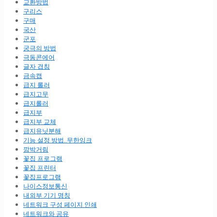
교환방법
구리스
구매
국산
군포
궁극의 방법
극동콘에어
글자 겹침
금속캡
급지 롤러
급지고무
급지롤러
급지부
급지부 교체
급지유닛분해
기능 설정 방법..무한잉크
깜박거림
꽃집 프로그램
꽃집 프린터
꽃집프로그램
나이스정보통신
내외부 기기 명칭
네트워크 구성 페이지 인쇄
네트워크와 공유