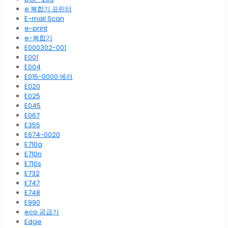
e 복합기 프린터
E-mail Scan
e-print
e-복합기
E000302-001
E001
E004
E015-0000 에러
E020
E025
E045
E067
E355
E674-0020
E710a
E710n
E710s
E732
E747
E748
E990
eco 공급기
Edge