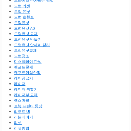
드라이브 추가하는 방법
드럼 리셋
드럼 유닛
드럼 호환표
드럼유닛
드럼유닛 AS
드럼유닛 교체
드럼유닛 만들기
드럼유닛 앗세이 칼라
드럼유닛교체
드럼청소
디스플레이 판넬
랜포트문제
랜포트인식안됨
레이공급기
레이저
레이저 복합기
레이저부 교체
렉스마크
로봇 프린터 등장
리모트 UI
리본메이커
리셋
리셋방법