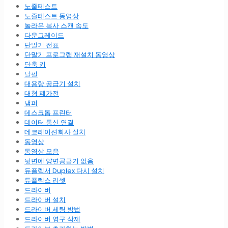
노줄테스트
노즐테스트 동영상
놀라운 복사 스캔 속도
다운그레이드
단말기 전표
단말기 프로그램 재설치 동영상
단축 키
달필
대용량 공급기 설치
대형 폐가전
댐퍼
데스크톱 프린터
데이터 통신 연결
데코레이션회사 설치
동영상
동영상 모음
뒷면에 양면공급기 없음
듀플렉서 Duplex 다시 설치
듀플렉스 리셋
드라이버
드라이버 설치
드라이버 세팅 방법
드라이버 영구 삭제