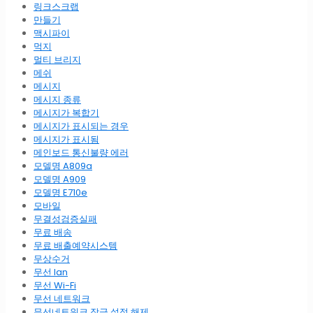
링크스크랩
만들기
맥시파이
먹지
멀티 브리지
메쉬
메시지
메시지 종류
메시지가 복합기
메시지가 표시되는 경우
메시지가 표시됨
메인보드 통신불량 에러
모델명 A809a
모델명 A909
모델명 E710e
모바일
무결성검증실패
무료 배송
무료 배출예약시스템
무상수거
무선 lan
무선 Wi-Fi
무선 네트워크
무선네트워크 잠금 설정 해제