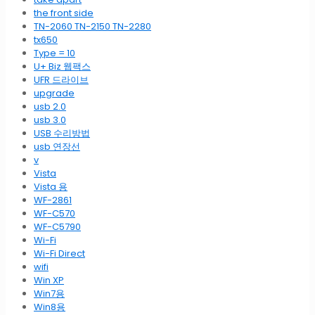
the front side
TN-2060 TN-2150 TN-2280
tx650
Type = 10
U+ Biz 웹팩스
UFR 드라이브
upgrade
usb 2.0
usb 3.0
USB 수리방법
usb 연장선
v
Vista
Vista 용
WF-2861
WF-C570
WF-C5790
Wi-Fi
Wi-Fi Direct
wifi
Win XP
Win7용
Win8용