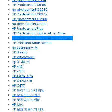
HP photosmart B210A
HP Photosmart C6180
hp photosmart C6280
HP Photosmart C6375
HP photosmart C7280
hp photosmart C8180
HP Photosmart Plus
HP Photosmart Plus e-All-in-One
HP Photosmart Plus e-All-in-One B210
HP Print and Scan Doctor
hp scanner 에러
HP Smart
HP Windows 8
Hp X 시리즈
HP x451
HP x452
HP X476_576
HP X476/576
HP X477
HP 드라이버 삭제 방법
HP 무한잉크 복합기
HP 무한잉크 프린터
HP 보상
HP 보호 카트리지 해지