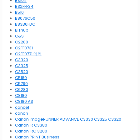
B310N
B32FFF34
B510
B8076C50
B83B6FDC
Bizhub
C&S
C2280
C2FF0731
C2FF0771 에러
C3320
C3325
C3520
C5180
C5790
C6280
C8180
C8180 AS
cancel
canon
Canon imageRUNNER ADVANCE C3330 C3325 C3320
Canon IR C3380
Canon IRC 3200
Canon PRINT Business