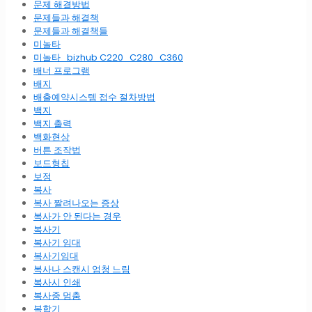
문제 해결방법
문제들과 해결책
문제들과 해결책들
미놀타
미놀타_bizhub C220_C280_C360
배너 프로그램
배지
배출예약시스템 접수 절차방법
백지
백지 출력
백화현상
버튼 조작법
보드형칩
보정
복사
복사 짤려나오는 증상
복사가 안 된다는 경우
복사기
복사기 임대
복사기임대
복사나 스캔시 엄청 느림
복사시 인쇄
복사중 멈춤
복합기