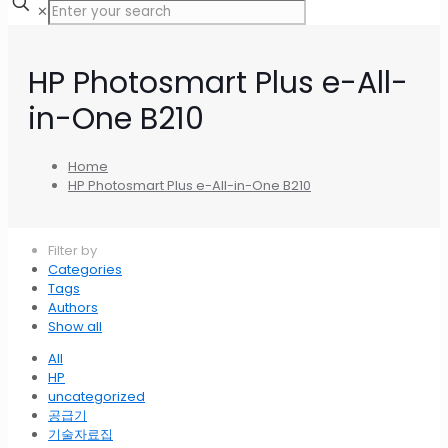
✕
HP Photosmart Plus e-All-
in-One B210
Home
HP Photosmart Plus e-All-in-One B210
Filter by
Categories
Tags
Authors
Show all
All
HP
uncategorized
공급기
기술자료집