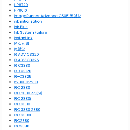
HP8720
HP9010
ImageRunner Advance C5051동영상
ink initialization
Ink Plus
Ink System Failure
Instant Ink
IP 설정법
ip할당
IR ADV C3320
IR ADV C3325
IR C3380
IR-C3320
IR-C3325
ir2800 ir2200
IRC 2880
IRC 2880 작상계
IRC 2880i
IRC 3380
IRC 3380 2880
IRC 3380i
IRC2880
IRC3380