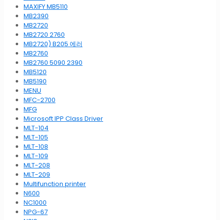
MAXIFY MB5110
MB2390
MB2720
MB2720 2760
MB2720) B205 에러
MB2760
MB2760 5090 2390
MB5120
MB5190
MENU
MFC-2700
MFG
Microsoft IPP Class Driver
MLT-104
MLT-105
MLT-108
MLT-109
MLT-208
MLT-209
Multifunction printer
N600
NC1000
NPG-67