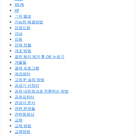
X576
XP
ㄱ자 엘보
가능한 해결방법
감광드럼
강남
강동
강제 정렬
개조 방법
걸린 용지 제거 후 OK 누르기
겨울철
결제 프로그램
계조패턴
고정 IP 설정 방법
공급기 선정리
공유 네트워크로 전환하는 방법
공유프린터
관공서 문서
관련 문제들
관련동영상
교체
교체 방법
교체방법