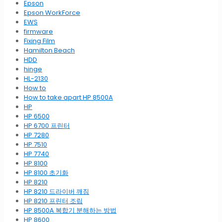
Epson
Epson WorkForce
EWS
firmware
Fixing Film
Hamilton Beach
HDD
hinge
HL-2130
How to
How to take apart HP 8500A
HP
HP 6500
HP 6700 프린터
HP 7280
HP 7510
HP 7740
HP 8100
HP 8100 초기화
HP 8210
HP 8210 드라이버 깨짐
HP 8210 프린터 조립
HP 8500A 복합기 분해하는 방법
HP 8600