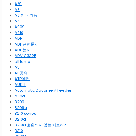
A/S
A3
A3 인쇄 가능
A4
A909
A910
ADF
ADF 관련문제
ADF 분해
ADV C3325
all lamp
AS
AS공유
ATR에러
AUDIT
Automatic Document Feeder
b110a
B209
B209a
B210 series
B210a
B210a 호환되지 않는 카트리지
B310