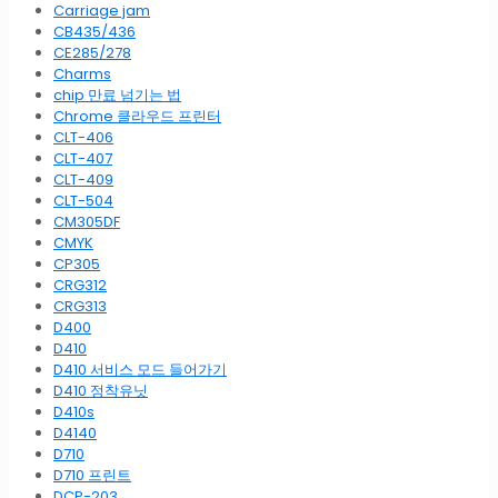
Carriage jam
CB435/436
CE285/278
Charms
chip 만료 넘기는 법
Chrome 클라우드 프린터
CLT-406
CLT-407
CLT-409
CLT-504
CM305DF
CMYK
CP305
CRG312
CRG313
D400
D410
D410 서비스 모드 들어가기
D410 정착유닛
D410s
D4140
D710
D710 프린트
DCP-203