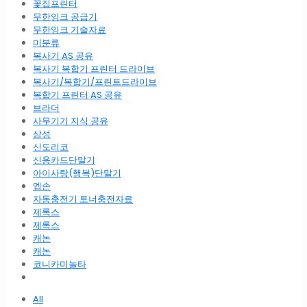
꽃집프린터
무한잉크 공급기
무한잉크 기술자료
미분류
복사기 AS 공유
복사기 복합기 프린터 드라이브
복사기/복합기/프린트드라이브
복합기 프린터 AS 공유
브라더
사무기기 지식 공유
삼성
신도리코
신용카드단말기
아이사랑(행복)단말기
엡손
자동충전기 토너충전자료
제록스
제록스
캐논
캐논
코니카미놀타
All