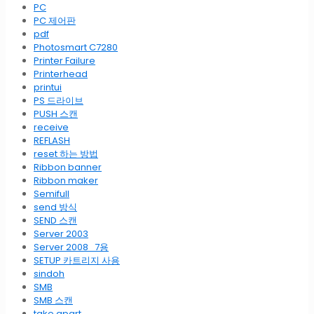
PC
PC 제어판
pdf
Photosmart C7280
Printer Failure
Printerhead
printui
PS 드라이브
PUSH 스캔
receive
REFLASH
reset 하는 방법
Ribbon banner
Ribbon maker
Semifull
send 방식
SEND 스캔
Server 2003
Server 2008_7용
SETUP 카트리지 사용
sindoh
SMB
SMB 스캔
take apart