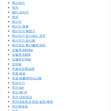
맥시파이
먹지
멀티 브리지
메쉬
메시지
메시지 종류
메시지가 복합기
메시지가 표시되는 경우
메시지가 표시됨
메인보드 통신불량 에러
모델명 A809a
모델명 A909
모델명 E710e
모바일
무결성검증실패
무료 배송
무료 배출예약시스템
무상수거
무선 lan
무선 Wi-Fi
무선 네트워크
무선네트워크 잠금 설정 해제
무선랜포트