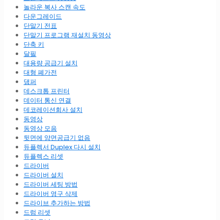
놀라운 복사 스캔 속도
다운그레이드
단말기 전표
단말기 프로그램 재설치 동영상
단축 키
달필
대용량 공급기 설치
대형 폐가전
댐퍼
데스크톱 프린터
데이터 통신 연결
데코레이션회사 설치
동영상
동영상 모음
뒷면에 양면공급기 없음
듀플렉서 Duplex 다시 설치
듀플렉스 리셋
드라이버
드라이버 설치
드라이버 세팅 방법
드라이버 영구 삭제
드라이브 추가하는 방법
드럼 리셋