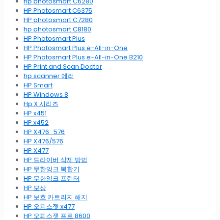
hp photosmart C6280
HP Photosmart C6375
HP photosmart C7280
hp photosmart C8180
HP Photosmart Plus
HP Photosmart Plus e-All-in-One
HP Photosmart Plus e-All-in-One B210
HP Print and Scan Doctor
hp scanner 에러
HP Smart
HP Windows 8
Hp X 시리즈
HP x451
HP x452
HP X476_576
HP X476/576
HP X477
HP 드라이버 삭제 방법
HP 무한잉크 복합기
HP 무한잉크 프린터
HP 보상
HP 보호 카트리지 해지
HP 오피스젯 x477
HP 오피스젯 프로 8600