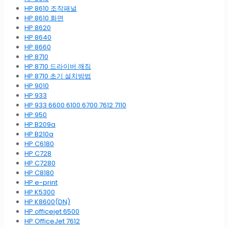
HP 8610 조작패널
HP 8610 화면
HP 8620
HP 8640
HP 8660
HP 8710
HP 8710 드라이버 깨짐
HP 8710 초기 설치방법
HP 9010
HP 933
HP 933 6600 6100 6700 7612 7110
HP 950
HP B209a
HP B210a
HP C6180
HP C728
HP C7280
HP C8180
HP e-print
HP K5300
HP K8600(DN)
HP officejet 6500
HP OfficeJet 7612