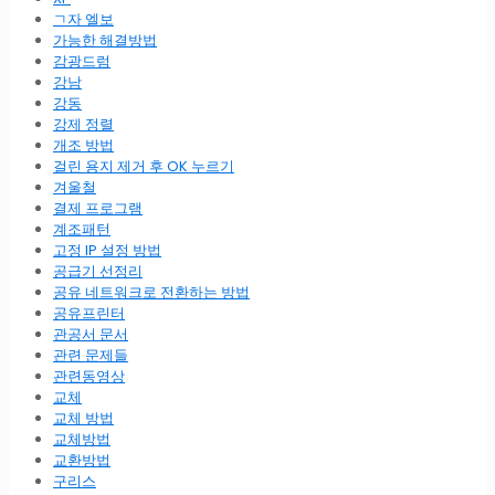
ㄱ자 엘보
가능한 해결방법
감광드럼
강남
강동
강제 정렬
개조 방법
걸린 용지 제거 후 OK 누르기
겨울철
결제 프로그램
계조패턴
고정 IP 설정 방법
공급기 선정리
공유 네트워크로 전환하는 방법
공유프린터
관공서 문서
관련 문제들
관련동영상
교체
교체 방법
교체방법
교환방법
구리스