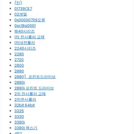
(진)
01739CE7
02계열
0x00000709오류
0xc18a0001
1640시리즈
1차 전사롤러 교체
1차대전롤러
2240시리즈
2280
2720
2800
2880
2880)_프린트드라이브
2880i
2880i 프린트 드라이브
2차 전사롤러 교체
2차전사롤러
32bit 64bit
3325
3330
3380i
3380i 팩스기
452