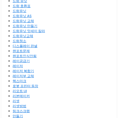
드럼 유닛
드럼 호환표
드럼유닛
드럼유닛 AS
드럼유닛 교체
드럼유닛 만들기
드럼유닛 앗세이 칼라
드럼유닛교체
드럼청소
디스플레이 판넬
랜포트문제
랜포트인식안됨
레이공급기
레이저
레이저 복합기
레이저부 교체
렉스마크
로봇 프린터 등장
리모트 UI
리본메이커
리셋
리셋방법
링크스크랩
만들기