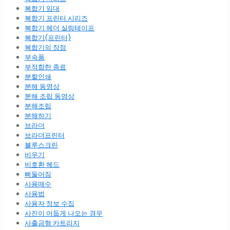
복합기 임대
복합기 프린터 시리즈
복합기 헤더 실링테이프
복합기(프린터)
복합기의 장점
부속품
부적합한 종료
분할인쇄
분해 동영상
분해 조립 동영상
분해조립
분해하기
브라더
브라더프린터
블루스크린
비우기
비호환 헤드
삐둘어짐
사용매수
사용법
사용자 정보 수집
사진이 어둡게 나오는 경우
사출금형 카트리지