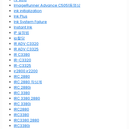
ImageRunner Advance C5051동영상
ink initialization
Ink Plus
Ink System Failure
Instant Ink
IP 설정법
ip할당
IR ADV C3320
IR ADV C3325
IR C3380
IR-C3320
IR-C3325
ir2800 ir2200
IRC 2880
IRC 2880 작상계
IRC 2880i
IRC 3380
IRC 3380 2880
IRC 3380i
IRC2880
IRC3380
IRC3380 2880
IRC3380i