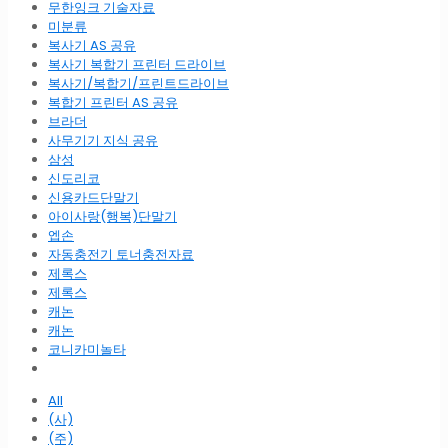
무한잉크 기술자료
미분류
복사기 AS 공유
복사기 복합기 프린터 드라이브
복사기/복합기/프린트드라이브
복합기 프린터 AS 공유
브라더
사무기기 지식 공유
삼성
신도리코
신용카드단말기
아이사랑(행복)단말기
엡손
자동충전기 토너충전자료
제록스
제록스
캐논
캐논
코니카미놀타
All
(사)
(주)