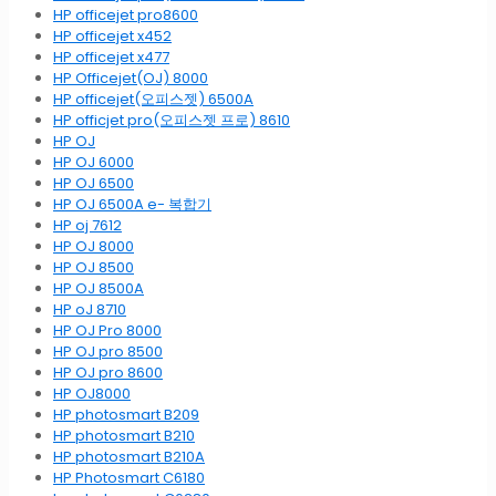
HP officejet pro8600
HP officejet x452
HP officejet x477
HP Officejet(OJ) 8000
HP officejet(오피스젯) 6500A
HP officjet pro(오피스젯 프로) 8610
HP OJ
HP OJ 6000
HP OJ 6500
HP OJ 6500A e- 복합기
HP oj 7612
HP OJ 8000
HP OJ 8500
HP OJ 8500A
HP oJ 8710
HP OJ Pro 8000
HP OJ pro 8500
HP OJ pro 8600
HP OJ8000
HP photosmart B209
HP photosmart B210
HP photosmart B210A
HP Photosmart C6180