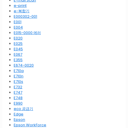
E-mail Scan
e-print
e-복합기
E000302-001
E001
E004
E015-0000 에러
E020
E025
E045
E067
E355
E674-0020
E710a
E710n
E710s
E732
E747
E748
E990
eco 공급기
Edge
Epson
Epson WorkForce