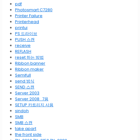
pdf
Photosmart C7280
Printer Failure
Printerhead
printui
PS 드라이브
PUSH 스캔
receive
REFLASH
reset 하는 방법
Ribbon banner
Ribbon maker
Semifull
send 방식
SEND 스캔
Server 2003
Server 2008_7용
SETUP 카트리지 사용
sindoh
SMB
SMB 스캔
take apart
the front side