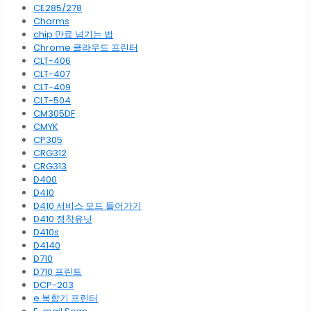
CE285/278
Charms
chip 만료 넘기는 법
Chrome 클라우드 프린터
CLT-406
CLT-407
CLT-409
CLT-504
CM305DF
CMYK
CP305
CRG312
CRG313
D400
D410
D410 서비스 모드 들어가기
D410 정착유닛
D410s
D4140
D710
D710 프린트
DCP-203
e 복합기 프린터