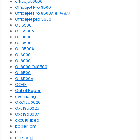
officejet 6500
Officejet Pro 8500
Officejet Pro 8500A e-복합기
Officejet pro 8600
OJ 6500
OJ 6500A
OJ 8000
OJ 8500
OJ 8500A
OJ6000
OJ8000
OJ8000 OJ8500
OJ8500
OJ8500A
OOBE
Out of Paper
overriding
OXC19a0020
Oxc19a0025
Oxc19a0037
oxc61011beb
paper jam
PC
PC 제어판