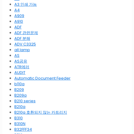
A3 인쇄 가능
A4
A909
A910
ADF
ADF 관련문제
ADF 분해
ADV C3325
all lamp
AS
AS공유
ATR에러
AUDIT
Automatic Document Feeder
b110a
B209
B209a
B210 series
B210a
B210a 호환되지 않는 카트리지
B310
B310N
B32FFF34