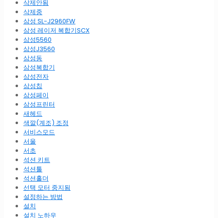
삭제안됨
삭제중
삼성 SL-J2960FW
삼성 레이저 복합기SCX
삼성5560
삼성J3560
삼성동
삼성복합기
삼성전자
삼성칩
삼성페이
삼성프린터
새헤드
색깔(계조) 조정
서비스모드
서울
서초
석션 키트
석션툴
석션홀더
선택 모터 중지됨
설정하는 방법
설치
설치 노하우