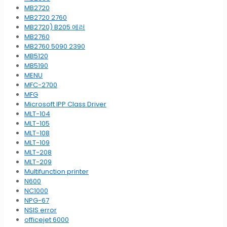
MB2720
MB2720 2760
MB2720) B205 에러
MB2760
MB2760 5090 2390
MB5120
MB5190
MENU
MFC-2700
MFG
Microsoft IPP Class Driver
MLT-104
MLT-105
MLT-108
MLT-109
MLT-208
MLT-209
Multifunction printer
N600
NC1000
NPG-67
NSIS error
officejet 6000