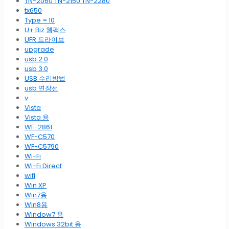
TN-2060 TN-2150 TN-2280
tx650
Type = 10
U+ Biz 웹팩스
UFR 드라이브
upgrade
usb 2.0
usb 3.0
USB 수리방법
usb 연장선
v
Vista
Vista 용
WF-2861
WF-C570
WF-C5790
Wi-Fi
Wi-Fi Direct
wifi
Win XP
Win7용
Win8용
Window7 용
Windows 32bit 용