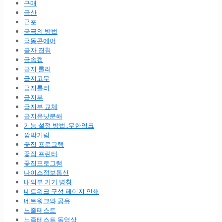
구매
국산
군포
궁극의 방법
극동콘에어
글자 겹침
금속캡
급지 롤러
급지고무
급지롤러
급지부
급지부 교체
급지유닛분해
기능 설정 방법..무한잉크
깜박거림
꽃집 프로그램
꽃집 프린터
꽃집프로그램
나이스정보통신
내외부 기기 명칭
네트워크 구성 페이지 인쇄
네트워크와 공유
노줄테스트
노즐테스트 동영상