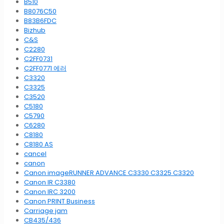
B510
B8076C50
B83B6FDC
Bizhub
C&S
C2280
C2FF0731
C2FF0771 에러
C3320
C3325
C3520
C5180
C5790
C6280
C8180
C8180 AS
cancel
canon
Canon imageRUNNER ADVANCE C3330 C3325 C3320
Canon IR C3380
Canon IRC 3200
Canon PRINT Business
Carriage jam
CB435/436