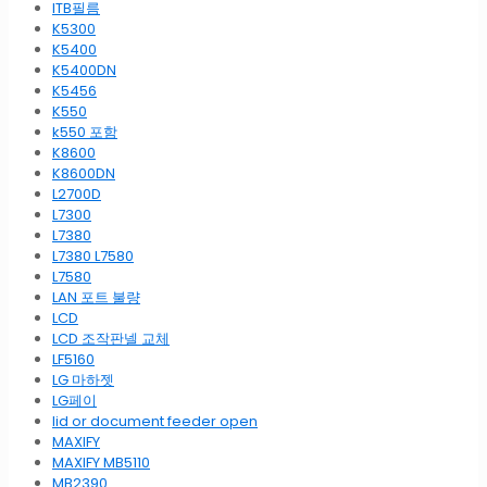
ITB필름
K5300
K5400
K5400DN
K5456
K550
k550 포함
K8600
K8600DN
L2700D
L7300
L7380
L7380 L7580
L7580
LAN 포트 불량
LCD
LCD 조작판넬 교체
LF5160
LG 마하젯
LG페이
lid or document feeder open
MAXIFY
MAXIFY MB5110
MB2390