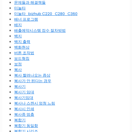
문제들과 해결책들
미놀타
미놀타_bizhub C220_C280_C360
배너 프로그램
배지
배출예약시스템 접수 절차방법
백지
백지 출력
백화현상
버튼 조작법
보드형칩
보정
복사
복사 짤려나오는 증상
복사가 안 된다는 경우
복사기
복사기 임대
복사기임대
복사나 스캔시 엄청 느림
복사시 인쇄
복사중 멈춤
복합기
복합기 동일함
복합기 시리즈