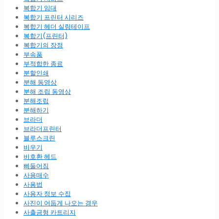
복합기 임대
복합기 프린터 시리즈
복합기 헤더 실링테이프
복합기(프린터)
복합기의 장점
부속품
부적합한 종료
분할인쇄
분해 동영상
분해 조립 동영상
분해조립
분해하기
브라더
브라더프린터
블루스크린
비우기
비호환 헤드
삐둘어짐
사용매수
사용법
사용자 정보 수집
사진이 어둡게 나오는 경우
사출금형 카트리지