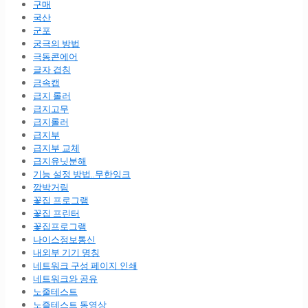
구매
국산
군포
궁극의 방법
극동콘에어
글자 겹침
금속캡
급지 롤러
급지고무
급지롤러
급지부
급지부 교체
급지유닛분해
기능 설정 방법..무한잉크
깜박거림
꽃집 프로그램
꽃집 프린터
꽃집프로그램
나이스정보통신
내외부 기기 명칭
네트워크 구성 페이지 인쇄
네트워크와 공유
노줄테스트
노즐테스트 동영상