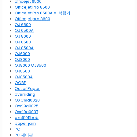
officejet 6500
Officejet Pro 8500
Officejet Pro 8500A e-복합기
Officejet pro 8600
OJ 6500
OJ 6500A
OJ 8000
OJ 8500
OJ 8500A
OJ6000
OJ8000
OJ8000 OJ8500
OJ8500
OJ8500A
OOBE
Out of Paper
overriding
OXC19a0020
Oxc19a0025
Oxc19a0037
oxc61011beb
paper jam
PC
PC 제어판