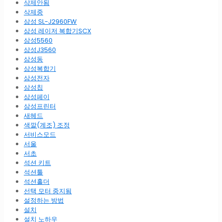
삭제안됨
삭제중
삼성 SL-J2960FW
삼성 레이저 복합기SCX
삼성5560
삼성J3560
삼성동
삼성복합기
삼성전자
삼성칩
삼성페이
삼성프린터
새헤드
색깔(계조) 조정
서비스모드
서울
서초
석션 키트
석션툴
석션홀더
선택 모터 중지됨
설정하는 방법
설치
설치 노하우