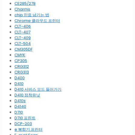
CE285/278
Charms
chip 만료 넘기는 법
Chrome 클라우드 프린터
CLT-406
CLT-407
CLT-409
CLT-504
CM305DF
CMYK
CP305
CRG312
CRG313
D400
D410
D410 서비스 모드 들어가기
D410 정착유닛
D410s
D4140
D710
D710 프린트
DCP-203
e 복합기 프린터