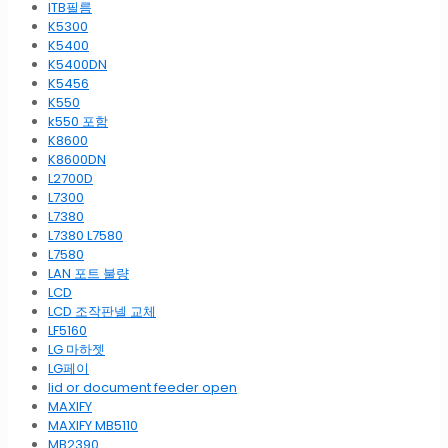
ITB필름
K5300
K5400
K5400DN
K5456
K550
k550 포함
K8600
K8600DN
L2700D
L7300
L7380
L7380 L7580
L7580
LAN 포트 불량
LCD
LCD 조작판넬 교체
LF5160
LG 마하젯
LG페이
lid or document feeder open
MAXIFY
MAXIFY MB5110
MB2390