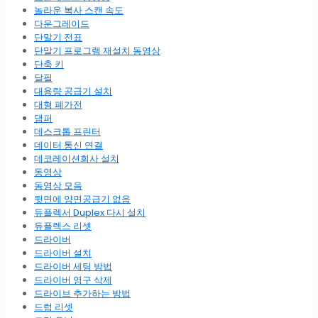
놀라운 복사 스캔 속도
다운그레이드
단말기 전표
단말기 프로그램 재설치 동영상
단축 키
달필
대용량 공급기 설치
대형 폐가전
댐퍼
데스크톱 프린터
데이터 통신 연결
데코레이션회사 설치
동영상
동영상 모음
뒷면에 양면공급기 없음
듀플렉서 Duplex 다시 설치
듀플렉스 리셋
드라이버
드라이버 설치
드라이버 세팅 방법
드라이버 영구 삭제
드라이브 추가하는 방법
드럼 리셋