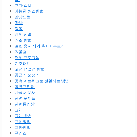
ㄱ자 엘보
가능한 해결방법
감광드럼
강남
강동
강제 정렬
개조 방법
걸린 용지 제거 후 OK 누르기
겨울철
결제 프로그램
계조패턴
고정 IP 설정 방법
공급기 선정리
공유 네트워크로 전환하는 방법
공유프린터
관공서 문서
관련 문제들
관련동영상
교체
교체 방법
교체방법
교환방법
구리스