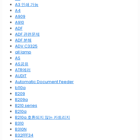
A3 인쇄 가능
A4
A909
A910
ADF
ADF 관련문제
ADF 분해
ADV C3325
all lamp
AS
AS공유
ATR에러
AUDIT
Automatic Document Feeder
b110a
B209
B209a
B210 series
B210a
B210a 호환되지 않는 카트리지
B310
B310N
B32FFF34