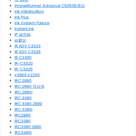
ImageRunner Advance C5051동영상
ink initialization
Ink Plus
Ink System Failure
Instant Ink
IP 설정법
ip할당
IR ADV C3320
IR ADV C3325
IR C3380
IR-C3320
IR-C3325
ir2800 ir2200
IRC 2880
IRC 2880 작상계
IRC 2880i
IRC 3380
IRC 3380 2880
IRC 3380i
IRC2880
IRC3380
IRC3380 2880
IRC3380i