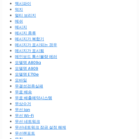
맥시파이
먹지
멀티 브리지
메쉬
메시지
메시지 종류
메시지가 복합기
메시지가 표시되는 경우
메시지가 표시됨
메인보드 통신불량 에러
모델명 A809a
모델명 A909
모델명 E710e
모바일
무결성검증실패
무료 배송
무료 배출예약시스템
무상수거
무선 lan
무선 Wi-Fi
무선 네트워크
무선네트워크 잠금 설정 해제
무선랜포트