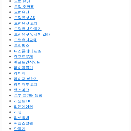
드럼 유닛
드럼 호환표
드럼유닛
드럼유닛 AS
드럼유닛 교체
드럼유닛 만들기
드럼유닛 앗세이 칼라
드럼유닛교체
드럼청소
디스플레이 판넬
랜포트문제
랜포트인식안됨
레이공급기
레이저
레이저 복합기
레이저부 교체
렉스마크
로봇 프린터 등장
리모트 UI
리본메이커
리셋
리셋방법
링크스크랩
만들기