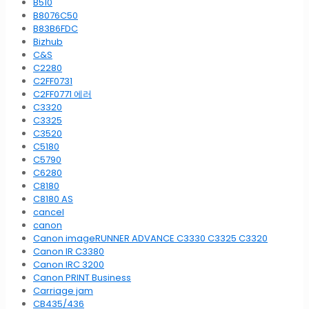
B510
B8076C50
B83B6FDC
Bizhub
C&S
C2280
C2FF0731
C2FF0771 에러
C3320
C3325
C3520
C5180
C5790
C6280
C8180
C8180 AS
cancel
canon
Canon imageRUNNER ADVANCE C3330 C3325 C3320
Canon IR C3380
Canon IRC 3200
Canon PRINT Business
Carriage jam
CB435/436