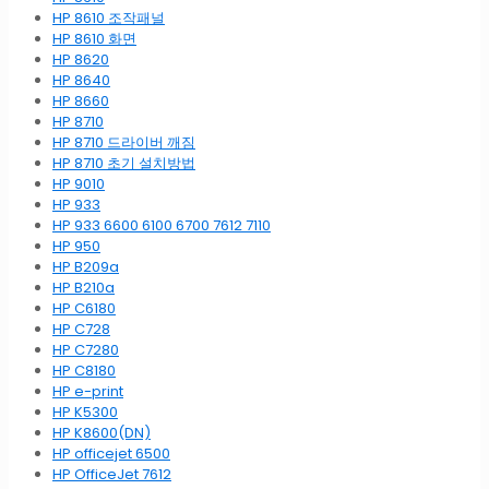
HP 8610 조작패널
HP 8610 화면
HP 8620
HP 8640
HP 8660
HP 8710
HP 8710 드라이버 깨짐
HP 8710 초기 설치방법
HP 9010
HP 933
HP 933 6600 6100 6700 7612 7110
HP 950
HP B209a
HP B210a
HP C6180
HP C728
HP C7280
HP C8180
HP e-print
HP K5300
HP K8600(DN)
HP officejet 6500
HP OfficeJet 7612