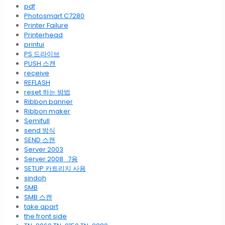
pdf
Photosmart C7280
Printer Failure
Printerhead
printui
PS 드라이브
PUSH 스캔
receive
REFLASH
reset 하는 방법
Ribbon banner
Ribbon maker
Semifull
send 방식
SEND 스캔
Server 2003
Server 2008_7용
SETUP 카트리지 사용
sindoh
SMB
SMB 스캔
take apart
the front side