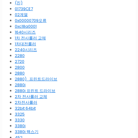
(진)
01739CE7
02계열
0x00000709오류
0xc18a0001
1640시리즈
1차 전사롤러 교체
1차대전롤러
2240시리즈
2280
2720
2800
2880
2880)_프린트드라이브
2880i
2880i 프린트 드라이브
2차 전사롤러 교체
2차전사롤러
32bit 64bit
3325
3330
3380i
3380i 팩스기
452