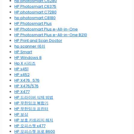
hp photosmart C6280
HP Photosmart C6375
HP photosmart C7280
hp photosmart C8180
HP Photosmart Plus
HP Photosmart Plus e-All-in-One
HP Photosmart Plus e-All-in-One B210
HP Print and Scan Doctor
hp scanner 에러
HP Smart
HP Windows 8
Hp X 시리즈
HP x451
HP x452
HP X476_576
HP X476/576
HP X477
HP 드라이버 삭제 방법
HP 무한잉크 복합기
HP 무한잉크 프린터
HP 보상
HP 보호 카트리지 해지
HP 오피스젯 x477
HP 오피스젯 프로 8600