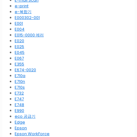
E-mail Scan
e-print
e-복합기
E000302-001
E001
E004
E015-0000 에러
E020
E025
E045
E067
E355
E674-0020
E710a
E710n
E710s
E732
E747
E748
E990
eco 공급기
Edge
Epson
Epson WorkForce