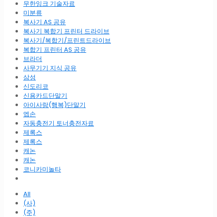
무한잉크 기술자료
미분류
복사기 AS 공유
복사기 복합기 프린터 드라이브
복사기/복합기/프린트드라이브
복합기 프린터 AS 공유
브라더
사무기기 지식 공유
삼성
신도리코
신용카드단말기
아이사랑(행복)단말기
엡손
자동충전기 토너충전자료
제록스
제록스
캐논
캐논
코니카미놀타
All
(사)
(주)