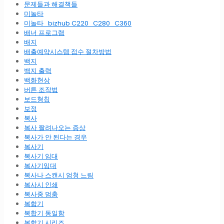
문제들과 해결책들
미놀타
미놀타_bizhub C220_C280_C360
배너 프로그램
배지
배출예약시스템 접수 절차방법
백지
백지 출력
백화현상
버튼 조작법
보드형칩
보정
복사
복사 짤려나오는 증상
복사가 안 된다는 경우
복사기
복사기 임대
복사기임대
복사나 스캔시 엄청 느림
복사시 인쇄
복사중 멈춤
복합기
복합기 동일함
복합기 시리즈