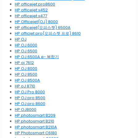
HP officejet pro8600
HP officejet x452
HP officejet x477
HP Officejet(OJ) 8000
HP officejet(오피스젯) 6500A
HP officjet pro(오피스젯 프로) 8610
HP OJ
HP OJ 6000
HP OJ 6500
HP OJ 6500A e- 복합기
HP oj 7612
HP OJ 8000
HP OJ 8500
HP OJ 8500A
HP oJ 8710
HP OJ Pro 8000
HP OJ pro 8500
HP OJ pro 8600
HP OJ8000
HP photosmart B209
HP photosmart B210
HP photosmart B210A
HP Photosmart C6180