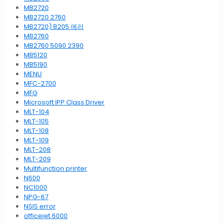
MB2720
MB2720 2760
MB2720) B205 에러
MB2760
MB2760 5090 2390
MB5120
MB5190
MENU
MFC-2700
MFG
Microsoft IPP Class Driver
MLT-104
MLT-105
MLT-108
MLT-109
MLT-208
MLT-209
Multifunction printer
N600
NC1000
NPG-67
NSIS error
officejet 6000