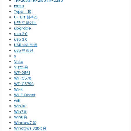
TN-2060 TN-2150 TN-2280
tx650
Type = 10
U+ Biz 웹팩스
UFR 드라이브
upgrade
usb 2.0
usb 3.0
USB 수리방법
usb 연장선
v
Vista
Vista 용
WF-2861
WF-C570
WF-C5790
Wi-Fi
Wi-Fi Direct
wifi
Win XP
Win7용
Win8용
Window7 용
Windows 32bit 용