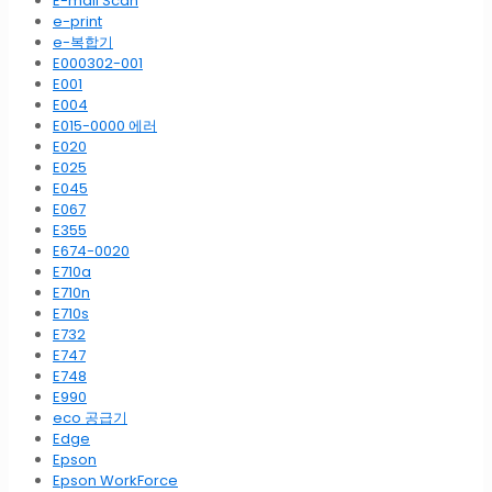
E-mail Scan
e-print
e-복합기
E000302-001
E001
E004
E015-0000 에러
E020
E025
E045
E067
E355
E674-0020
E710a
E710n
E710s
E732
E747
E748
E990
eco 공급기
Edge
Epson
Epson WorkForce