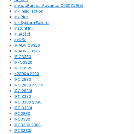
ImageRunner Advance C5051동영상
ink initialization
Ink Plus
Ink System Failure
Instant Ink
IP 설정법
ip할당
IR ADV C3320
IR ADV C3325
IR C3380
IR-C3320
IR-C3325
ir2800 ir2200
IRC 2880
IRC 2880 작상계
IRC 2880i
IRC 3380
IRC 3380 2880
IRC 3380i
IRC2880
IRC3380
IRC3380 2880
IRC3380i