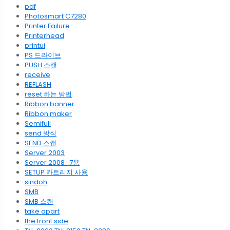
pdf
Photosmart C7280
Printer Failure
Printerhead
printui
PS 드라이브
PUSH 스캔
receive
REFLASH
reset 하는 방법
Ribbon banner
Ribbon maker
Semifull
send 방식
SEND 스캔
Server 2003
Server 2008_7용
SETUP 카트리지 사용
sindoh
SMB
SMB 스캔
take apart
the front side