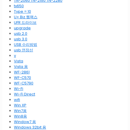
TN-2060 TN-2150 TN-2280
tx650
Type = 10
U+ Biz 웹팩스
UFR 드라이브
upgrade
usb 2.0
usb 3.0
USB 수리방법
usb 연장선
v
Vista
Vista 용
WF-2861
WF-C570
WF-C5790
Wi-Fi
Wi-Fi Direct
wifi
Win XP
Win7용
Win8용
Window7 용
Windows 32bit 용