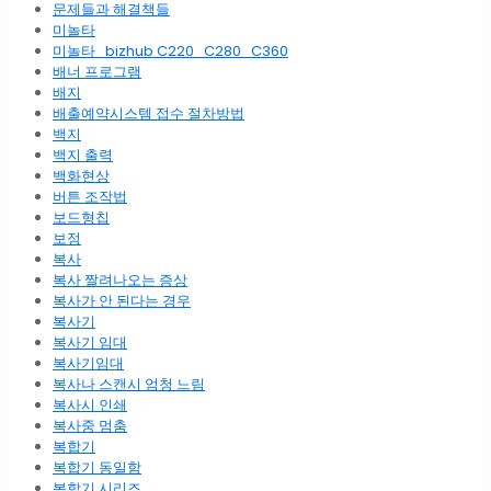
문제들과 해결책들
미놀타
미놀타_bizhub C220_C280_C360
배너 프로그램
배지
배출예약시스템 접수 절차방법
백지
백지 출력
백화현상
버튼 조작법
보드형칩
보정
복사
복사 짤려나오는 증상
복사가 안 된다는 경우
복사기
복사기 임대
복사기임대
복사나 스캔시 엄청 느림
복사시 인쇄
복사중 멈춤
복합기
복합기 동일함
복합기 시리즈