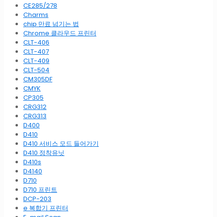
CE285/278
Charms
chip 만료 넘기는 법
Chrome 클라우드 프린터
CLT-406
CLT-407
CLT-409
CLT-504
CM305DF
CMYK
CP305
CRG312
CRG313
D400
D410
D410 서비스 모드 들어가기
D410 정착유닛
D410s
D4140
D710
D710 프린트
DCP-203
e 복합기 프린터