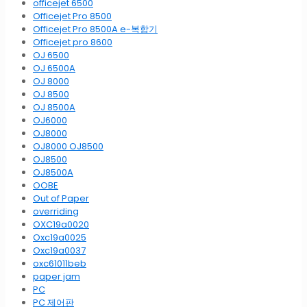
officejet 6500
Officejet Pro 8500
Officejet Pro 8500A e-복합기
Officejet pro 8600
OJ 6500
OJ 6500A
OJ 8000
OJ 8500
OJ 8500A
OJ6000
OJ8000
OJ8000 OJ8500
OJ8500
OJ8500A
OOBE
Out of Paper
overriding
OXC19a0020
Oxc19a0025
Oxc19a0037
oxc61011beb
paper jam
PC
PC 제어판