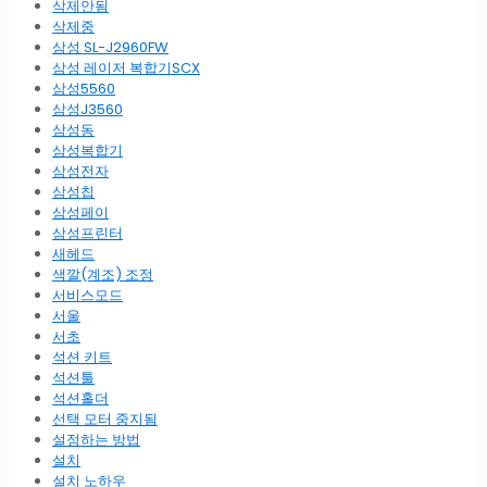
삭제안됨
삭제중
삼성 SL-J2960FW
삼성 레이저 복합기SCX
삼성5560
삼성J3560
삼성동
삼성복합기
삼성전자
삼성칩
삼성페이
삼성프린터
새헤드
색깔(계조) 조정
서비스모드
서울
서초
석션 키트
석션툴
석션홀더
선택 모터 중지됨
설정하는 방법
설치
설치 노하우