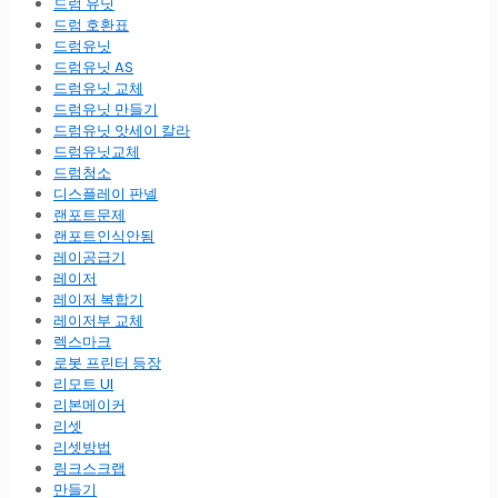
드럼 유닛
드럼 호환표
드럼유닛
드럼유닛 AS
드럼유닛 교체
드럼유닛 만들기
드럼유닛 앗세이 칼라
드럼유닛교체
드럼청소
디스플레이 판넬
랜포트문제
랜포트인식안됨
레이공급기
레이저
레이저 복합기
레이저부 교체
렉스마크
로봇 프린터 등장
리모트 UI
리본메이커
리셋
리셋방법
링크스크랩
만들기