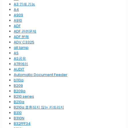
A3 인쇄 가능
A4
A909
A910
ADF
ADF 관련문제
ADF 분해
ADV C3325
all lamp
AS
AS공유
ATR에러
AUDIT
Automatic Document Feeder
b110a
B209
B209a
B210 series
B210a
B210a 호환되지 않는 카트리지
B310
B310N
B32FFF34