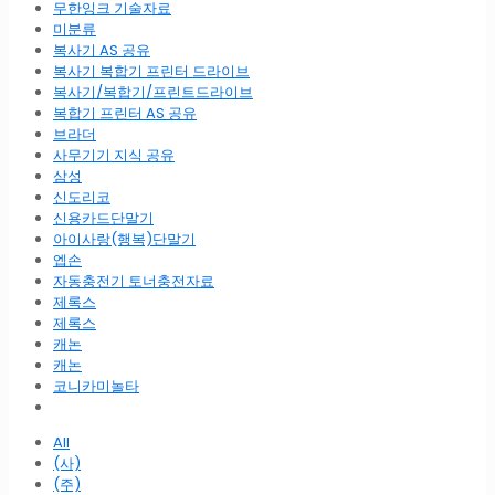
무한잉크 기술자료
미분류
복사기 AS 공유
복사기 복합기 프린터 드라이브
복사기/복합기/프린트드라이브
복합기 프린터 AS 공유
브라더
사무기기 지식 공유
삼성
신도리코
신용카드단말기
아이사랑(행복)단말기
엡손
자동충전기 토너충전자료
제록스
제록스
캐논
캐논
코니카미놀타
All
(사)
(주)