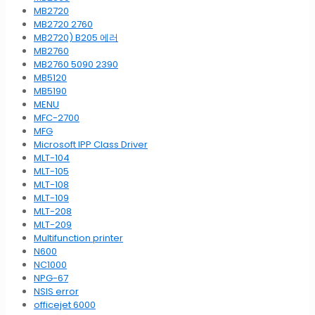
MB2720
MB2720 2760
MB2720) B205 에러
MB2760
MB2760 5090 2390
MB5120
MB5190
MENU
MFC-2700
MFG
Microsoft IPP Class Driver
MLT-104
MLT-105
MLT-108
MLT-109
MLT-208
MLT-209
Multifunction printer
N600
NC1000
NPG-67
NSIS error
officejet 6000