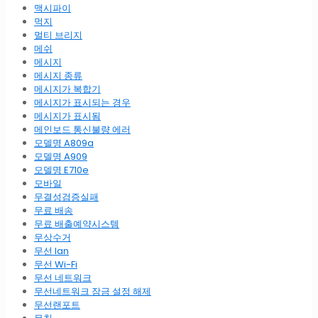
맥시파이
먹지
멀티 브리지
메쉬
메시지
메시지 종류
메시지가 복합기
메시지가 표시되는 경우
메시지가 표시됨
메인보드 통신불량 에러
모델명 A809a
모델명 A909
모델명 E710e
모바일
무결성검증실패
무료 배송
무료 배출예약시스템
무상수거
무선 lan
무선 Wi-Fi
무선 네트워크
무선네트워크 잠금 설정 해제
무선랜포트