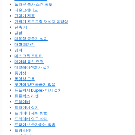
놀라운 복사 스캔 속도
다운그레이드
단말기 전표
단말기 프로그램 재설치 동영상
단축 키
달필
대용량 공급기 설치
대형 폐가전
댐퍼
데스크톱 프린터
데이터 통신 연결
데코레이션회사 설치
동영상
동영상 모음
뒷면에 양면공급기 없음
듀플렉서 Duplex 다시 설치
듀플렉스 리셋
드라이버
드라이버 설치
드라이버 세팅 방법
드라이버 영구 삭제
드라이브 추가하는 방법
드럼 리셋