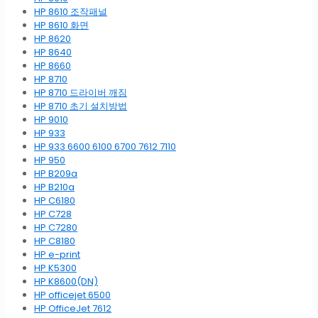
HP 8610 조작패널
HP 8610 화면
HP 8620
HP 8640
HP 8660
HP 8710
HP 8710 드라이버 깨짐
HP 8710 초기 설치방법
HP 9010
HP 933
HP 933 6600 6100 6700 7612 7110
HP 950
HP B209a
HP B210a
HP C6180
HP C728
HP C7280
HP C8180
HP e-print
HP K5300
HP K8600(DN)
HP officejet 6500
HP OfficeJet 7612