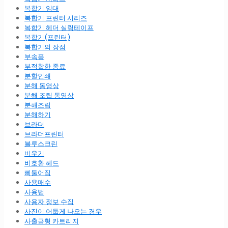
복합기 임대
복합기 프린터 시리즈
복합기 헤더 실링테이프
복합기(프린터)
복합기의 장점
부속품
부적합한 종료
분할인쇄
분해 동영상
분해 조립 동영상
분해조립
분해하기
브라더
브라더프린터
블루스크린
비우기
비호환 헤드
삐둘어짐
사용매수
사용법
사용자 정보 수집
사진이 어둡게 나오는 경우
사출금형 카트리지