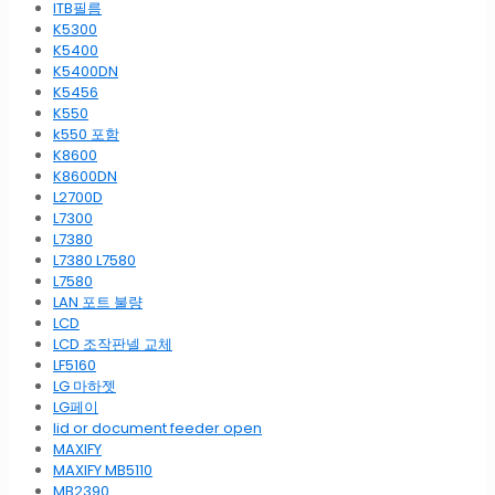
ITB필름
K5300
K5400
K5400DN
K5456
K550
k550 포함
K8600
K8600DN
L2700D
L7300
L7380
L7380 L7580
L7580
LAN 포트 불량
LCD
LCD 조작판넬 교체
LF5160
LG 마하젯
LG페이
lid or document feeder open
MAXIFY
MAXIFY MB5110
MB2390