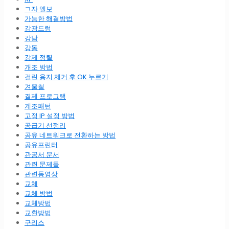
ㄱ자 엘보
가능한 해결방법
감광드럼
강남
강동
강제 정렬
개조 방법
걸린 용지 제거 후 OK 누르기
겨울철
결제 프로그램
계조패턴
고정 IP 설정 방법
공급기 선정리
공유 네트워크로 전환하는 방법
공유프린터
관공서 문서
관련 문제들
관련동영상
교체
교체 방법
교체방법
교환방법
구리스