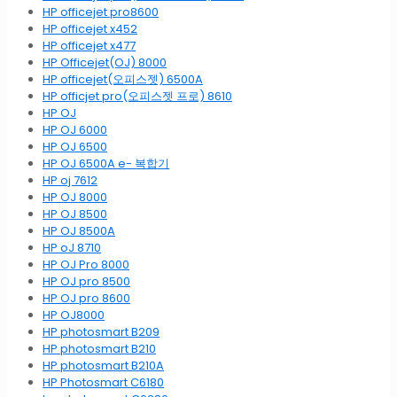
HP officejet pro8600
HP officejet x452
HP officejet x477
HP Officejet(OJ) 8000
HP officejet(오피스젯) 6500A
HP officjet pro(오피스젯 프로) 8610
HP OJ
HP OJ 6000
HP OJ 6500
HP OJ 6500A e- 복합기
HP oj 7612
HP OJ 8000
HP OJ 8500
HP OJ 8500A
HP oJ 8710
HP OJ Pro 8000
HP OJ pro 8500
HP OJ pro 8600
HP OJ8000
HP photosmart B209
HP photosmart B210
HP photosmart B210A
HP Photosmart C6180