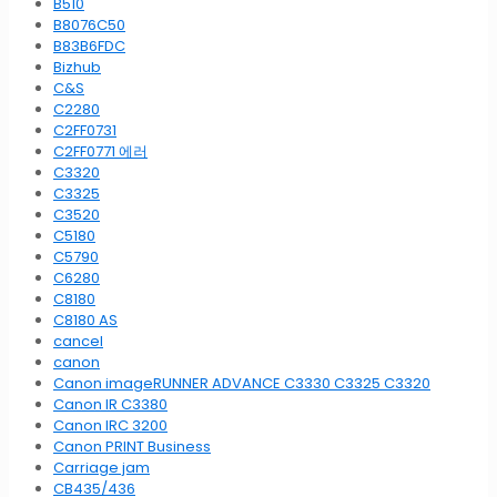
B510
B8076C50
B83B6FDC
Bizhub
C&S
C2280
C2FF0731
C2FF0771 에러
C3320
C3325
C3520
C5180
C5790
C6280
C8180
C8180 AS
cancel
canon
Canon imageRUNNER ADVANCE C3330 C3325 C3320
Canon IR C3380
Canon IRC 3200
Canon PRINT Business
Carriage jam
CB435/436