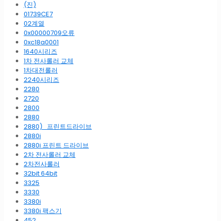
(진)
01739CE7
02계열
0x00000709오류
0xc18a0001
1640시리즈
1차 전사롤러 교체
1차대전롤러
2240시리즈
2280
2720
2800
2880
2880)_프린트드라이브
2880i
2880i 프린트 드라이브
2차 전사롤러 교체
2차전사롤러
32bit 64bit
3325
3330
3380i
3380i 팩스기
452