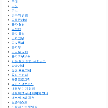
구매
국산
군포
궁극의 방법
극동콘에어
글자 겹침
금속캡
급지 롤러
급지고무
급지롤러
급지부
급지부 교체
급지유닛분해
기능 설정 방법..무한잉크
깜박거림
꽃집 프로그램
꽃집 프린터
꽃집프로그램
나이스정보통신
내외부 기기 명칭
네트워크 구성 페이지 인쇄
네트워크와 공유
노줄테스트
노즐테스트 동영상