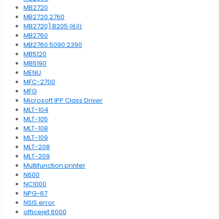
MB2720
MB2720 2760
MB2720) B205 에러
MB2760
MB2760 5090 2390
MB5120
MB5190
MENU
MFC-2700
MFG
Microsoft IPP Class Driver
MLT-104
MLT-105
MLT-108
MLT-109
MLT-208
MLT-209
Multifunction printer
N600
NC1000
NPG-67
NSIS error
officejet 6000