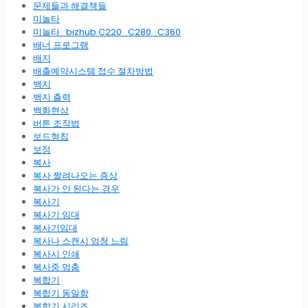
문제들과 해결책들
미놀타
미놀타_bizhub C220_C280_C360
배너 프로그램
배지
배출예약시스템 접수 절차방법
백지
백지 출력
백화현상
버튼 조작법
보드형칩
보정
복사
복사 짤려나오는 증상
복사가 안 된다는 경우
복사기
복사기 임대
복사기임대
복사나 스캔시 엄청 느림
복사시 인쇄
복사중 멈춤
복합기
복합기 동일함
복합기 시리즈