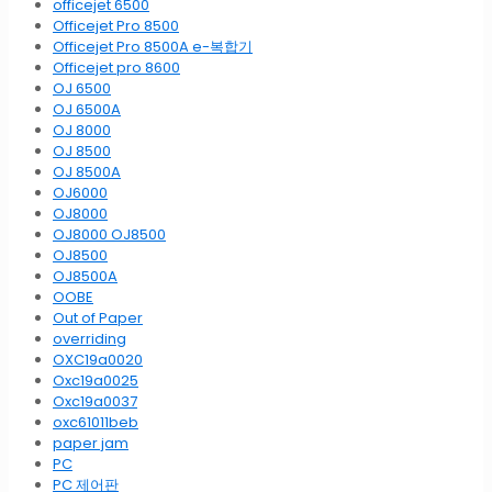
officejet 6500
Officejet Pro 8500
Officejet Pro 8500A e-복합기
Officejet pro 8600
OJ 6500
OJ 6500A
OJ 8000
OJ 8500
OJ 8500A
OJ6000
OJ8000
OJ8000 OJ8500
OJ8500
OJ8500A
OOBE
Out of Paper
overriding
OXC19a0020
Oxc19a0025
Oxc19a0037
oxc61011beb
paper jam
PC
PC 제어판