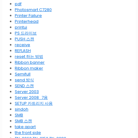
pdf
Photosmart C7280
Printer Failure
Printerhead
printui
PS 드라이브
PUSH 스캔
receive
REFLASH
reset 하는 방법
Ribbon banner
Ribbon maker
Semifull
send 방식
SEND 스캔
Server 2003
Server 2008_7용
SETUP 카트리지 사용
sindoh
SMB
SMB 스캔
take apart
the front side