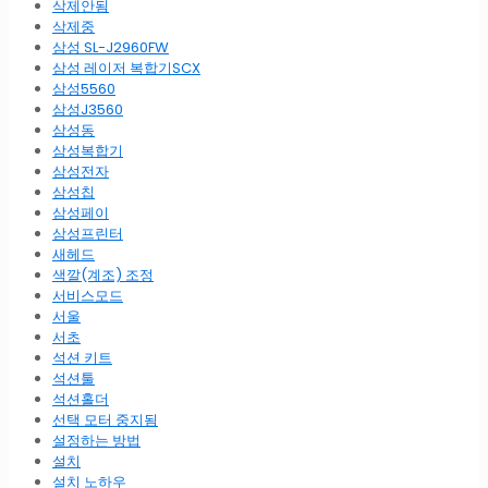
삭제안됨
삭제중
삼성 SL-J2960FW
삼성 레이저 복합기SCX
삼성5560
삼성J3560
삼성동
삼성복합기
삼성전자
삼성칩
삼성페이
삼성프린터
새헤드
색깔(계조) 조정
서비스모드
서울
서초
석션 키트
석션툴
석션홀더
선택 모터 중지됨
설정하는 방법
설치
설치 노하우