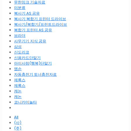
무한잉크 기술자료
미분류
복사기 AS 공유
복사기 복합기 프린터 드라이브
복사기/복합기/프린트드라이브
복합기 프린터 AS 공유
브라더
사무기기 지식 공유
삼성
신도리코
신용카드단말기
아이사랑(행복)단말기
엡손
자동충전기 토너충전자료
제록스
제록스
캐논
캐논
코니카미놀타
All
(사)
(주)