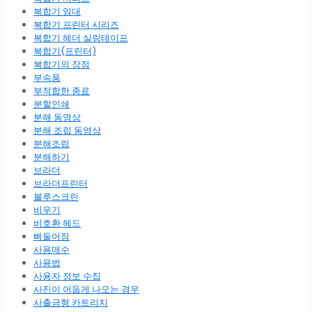
복합기 임대
복합기 프린터 시리즈
복합기 헤더 실링테이프
복합기(프린터)
복합기의 장점
부속품
부적합한 종료
분할인쇄
분해 동영상
분해 조립 동영상
분해조립
분해하기
브라더
브라더프린터
블루스크린
비우기
비호환 헤드
삐둘어짐
사용매수
사용법
사용자 정보 수집
사진이 어둡게 나오는 경우
사출금형 카트리지