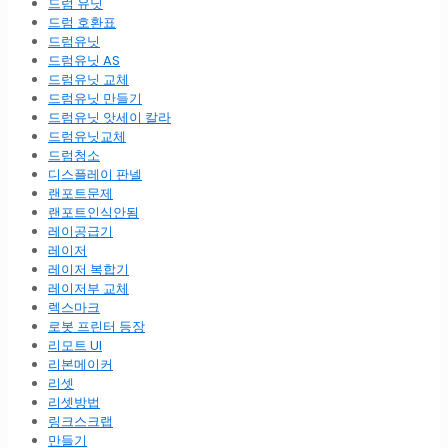
드럼 유닛
드럼 호환표
드럼유닛
드럼유닛 AS
드럼유닛 교체
드럼유닛 만들기
드럼유닛 앗세이 칼라
드럼유닛교체
드럼청소
디스플레이 판넬
랜포트문제
랜포트인식안됨
레이공급기
레이저
레이저 복합기
레이저부 교체
렉스마크
로봇 프린터 등장
리모트 UI
리본메이커
리셋
리셋방법
링크스크랩
만들기