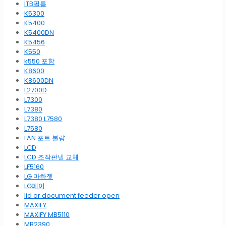
ITB필름
K5300
K5400
K5400DN
K5456
K550
k550 포함
K8600
K8600DN
L2700D
L7300
L7380
L7380 L7580
L7580
LAN 포트 불량
LCD
LCD 조작판넬 교체
LF5160
LG 마하젯
LG페이
lid or document feeder open
MAXIFY
MAXIFY MB5110
MB2390