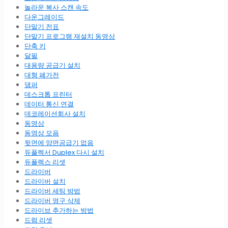
놀라운 복사 스캔 속도
다운그레이드
단말기 전표
단말기 프로그램 재설치 동영상
단축 키
달필
대용량 공급기 설치
대형 폐가전
댐퍼
데스크톱 프린터
데이터 통신 연결
데코레이션회사 설치
동영상
동영상 모음
뒷면에 양면공급기 없음
듀플렉서 Duplex 다시 설치
듀플렉스 리셋
드라이버
드라이버 설치
드라이버 세팅 방법
드라이버 영구 삭제
드라이브 추가하는 방법
드럼 리셋