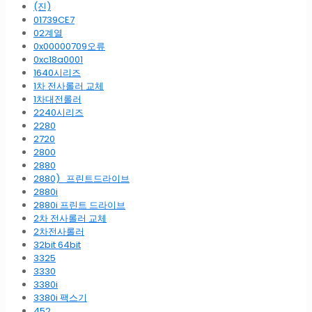
(진)
01739CE7
02계열
0x00000709오류
0xc18a0001
1640시리즈
1차 전사롤러 교체
1차대전롤러
2240시리즈
2280
2720
2800
2880
2880)_프린트드라이브
2880i
2880i 프린트 드라이브
2차 전사롤러 교체
2차전사롤러
32bit 64bit
3325
3330
3380i
3380i 팩스기
452