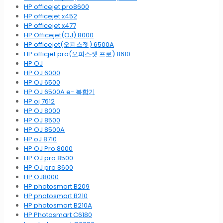
HP officejet pro8600
HP officejet x452
HP officejet x477
HP Officejet(OJ) 8000
HP officejet(오피스젯) 6500A
HP officjet pro(오피스젯 프로) 8610
HP OJ
HP OJ 6000
HP OJ 6500
HP OJ 6500A e- 복합기
HP oj 7612
HP OJ 8000
HP OJ 8500
HP OJ 8500A
HP oJ 8710
HP OJ Pro 8000
HP OJ pro 8500
HP OJ pro 8600
HP OJ8000
HP photosmart B209
HP photosmart B210
HP photosmart B210A
HP Photosmart C6180