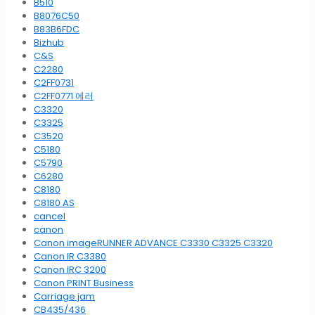
B510
B8076C50
B83B6FDC
Bizhub
C&S
C2280
C2FF0731
C2FF0771 에러
C3320
C3325
C3520
C5180
C5790
C6280
C8180
C8180 AS
cancel
canon
Canon imageRUNNER ADVANCE C3330 C3325 C3320
Canon IR C3380
Canon IRC 3200
Canon PRINT Business
Carriage jam
CB435/436