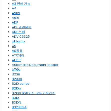
A3 인쇄 가능
A4
A909
A910
ADF
ADF 관련문제
ADF 분해
ADV C3325
all lamp
AS
AS공유
ATR에러
AUDIT
Automatic Document Feeder
b110a
B209
B209a
B210 series
B210a
B210a 호환되지 않는 카트리지
B310
B310N
B32FFF34