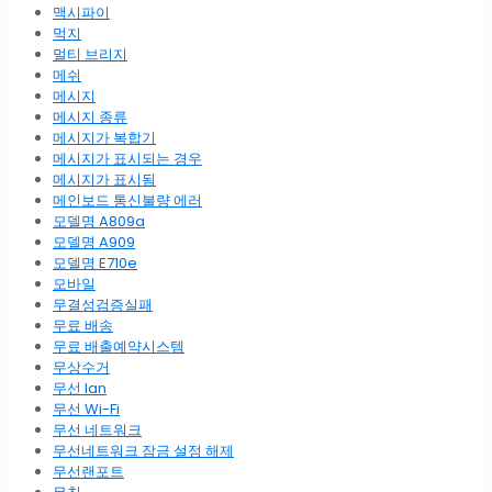
맥시파이
먹지
멀티 브리지
메쉬
메시지
메시지 종류
메시지가 복합기
메시지가 표시되는 경우
메시지가 표시됨
메인보드 통신불량 에러
모델명 A809a
모델명 A909
모델명 E710e
모바일
무결성검증실패
무료 배송
무료 배출예약시스템
무상수거
무선 lan
무선 Wi-Fi
무선 네트워크
무선네트워크 잠금 설정 해제
무선랜포트