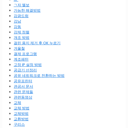
ㄱ자 엘보
가능한 해결방법
감광드럼
강남
강동
강제 정렬
개조 방법
걸린 용지 제거 후 OK 누르기
겨울철
결제 프로그램
계조패턴
고정 IP 설정 방법
공급기 선정리
공유 네트워크로 전환하는 방법
공유프린터
관공서 문서
관련 문제들
관련동영상
교체
교체 방법
교체방법
교환방법
구리스