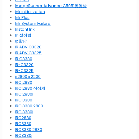
ImageRunner Advance C5051동영상
ink initialization
Ink Plus
Ink System Failure
Instant Ink
IP 설정법
ip할당
IR ADV C3320
IR ADV C3325
IR C3380
IR-C3320
IR-C3325
ir2800 ir2200
IRC 2880
IRC 2880 작상계
IRC 2880i
IRC 3380
IRC 3380 2880
IRC 3380i
IRC2880
IRC3380
IRC3380 2880
IRC3380i