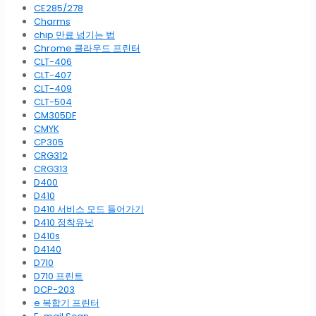
CE285/278
Charms
chip 만료 넘기는 법
Chrome 클라우드 프린터
CLT-406
CLT-407
CLT-409
CLT-504
CM305DF
CMYK
CP305
CRG312
CRG313
D400
D410
D410 서비스 모드 들어가기
D410 정착유닛
D410s
D4140
D710
D710 프린트
DCP-203
e 복합기 프린터