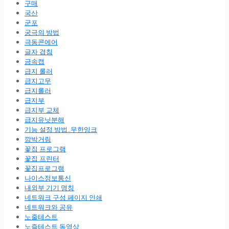
구매
국산
군포
궁극의 방법
극동콘에어
글자 겹침
금속캡
급지 롤러
급지고무
급지롤러
급지부
급지부 교체
급지유닛분해
기능 설정 방법..무한잉크
깜박거림
꽃집 프로그램
꽃집 프린터
꽃집프로그램
나이스정보통신
내외부 기기 명칭
네트워크 구성 페이지 인쇄
네트워크와 공유
노줄테스트
노즐테스트 동영상