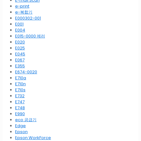
E-mail Scan
e-print
e-복합기
E000302-001
E001
E004
E015-0000 에러
E020
E025
E045
E067
E355
E674-0020
E710a
E710n
E710s
E732
E747
E748
E990
eco 공급기
Edge
Epson
Epson WorkForce