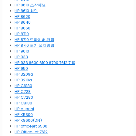
HP 8610 조작패널
HP 8610 화면
HP 8620
HP 8640
HP 8660
HP 8710
HP 8710 드라이버 깨짐
HP 8710 초기 설치방법
HP 9010
HP 933
HP 933 6600 6100 6700 7612 7110
HP 950
HP B209a
HP B210a
HP C6180
HP C728
HP C7280
HP C8180
HP e-print
HP K5300
HP K8600(DN)
HP officejet 6500
HP OfficeJet 7612