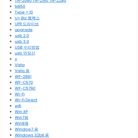
TN-2060 TN-2150 TN-2280
tx650
Type = 10
U+ Biz 웹팩스
UFR 드라이브
upgrade
usb 2.0
usb 3.0
USB 수리방법
usb 연장선
v
Vista
Vista 용
WF-2861
WF-C570
WF-C5790
Wi-Fi
Wi-Fi Direct
wifi
Win XP
Win7용
Win8용
Window7 용
Windows 32bit 용