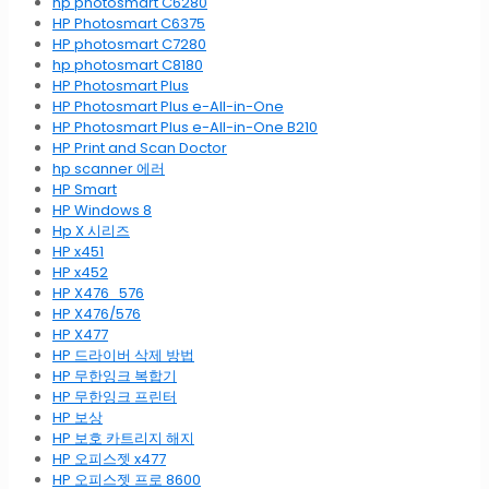
hp photosmart C6280
HP Photosmart C6375
HP photosmart C7280
hp photosmart C8180
HP Photosmart Plus
HP Photosmart Plus e-All-in-One
HP Photosmart Plus e-All-in-One B210
HP Print and Scan Doctor
hp scanner 에러
HP Smart
HP Windows 8
Hp X 시리즈
HP x451
HP x452
HP X476_576
HP X476/576
HP X477
HP 드라이버 삭제 방법
HP 무한잉크 복합기
HP 무한잉크 프린터
HP 보상
HP 보호 카트리지 해지
HP 오피스젯 x477
HP 오피스젯 프로 8600